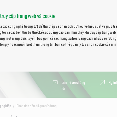
truy cập trang web và cookie
à các công nghệ tương tự) để thu thập và phân tích dữ liệu về hiệu suất và giúp t
tôi và các bên thứ ba thiết kế các quảng cáo bạn nhìn thấy khi truy cập trang web 
cùng một mạng trực tuyến, bao gồm cả các mạng xã hội. Bằng cách nhấp vào 'Đồng 
ồng ý hoặc muốn biết thêm thông tin, bạn có thể quản lý tùy chọn cookie của mìn
Liên hệ với chúng
Ngành
tôi
g nghiệp
Phân tích dầu đã qua sử dụng