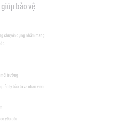
 giúp bảo vệ
 dụng chuyên dụng nhằm mang
móc.
n môi trường
quản lý bảo trì và nhân viên
ơn
heo yêu cầu