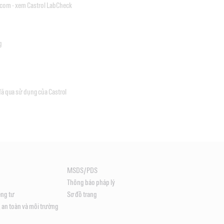
.com - xem Castrol LabCheck
g
 đã qua sử dụng của Castrol
MSDS/PDS
Thông báo pháp lý
êng tư
Sơ đồ trang
 an toàn và môi trường