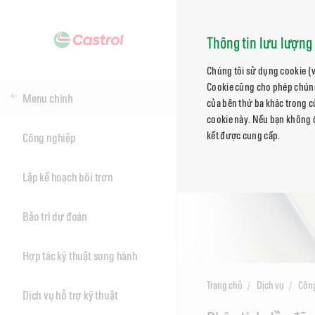
Thông tin lưu lượng 
Chúng tôi sử dụng cookie (v
Cookie cũng cho phép chúng 
Menu chính
của bên thứ ba khác trong 
cookie này. Nếu bạn không đ
kết được cung cấp.
Công nghiệp
Lập kế hoạch bôi trơn
Bảo trì dự đoán
Hợp tác kỹ thuật song hành
Trang chủ
Dịch vụ
Côn
Dịch vụ hỗ trợ kỹ thuật
Main