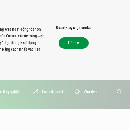
Quản lý tùy chọn cookie
rang web hoạt động tốt hơn.
của Castrol và các trang web
ý', bạn đồng ý sử dụng
Đồng ý
h bằng cách nhấp vào liên
Tìm
 công nghiệp
Castrol global
Worldwide
kiếm
Tìm
kiếm