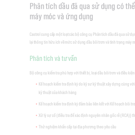
Phân tích dầu đã qua sử dụng có thể
máy móc và ứng dụng
Castrol cung cấp một loạt các bộ công cụ Phân tích dầu đã qua sử
lại thông tin hữu ích về mức sử dụng dầu bôi trơn và tình trạng máy 
Phân tích và tư vấn
Bộ công cụ kiểm tra phù hợp với thiết bị, loại dầu bôi trơn và điều kiệ
Kế hoạch kiểm tra định kỳ do kỹ sư kỹ thuật xây dựng cùng với 
kỹ thuật của khách hàng
Kế hoạch kiểm tra định kỳ đảm bảo liên kết với Kế hoạch bôi tr
Xử lý sự cố (điều tra để xác định nguyên nhân gốc rễ (RCA)) t
Thử nghiệm khẩn cấp tại địa phương theo yêu cầu