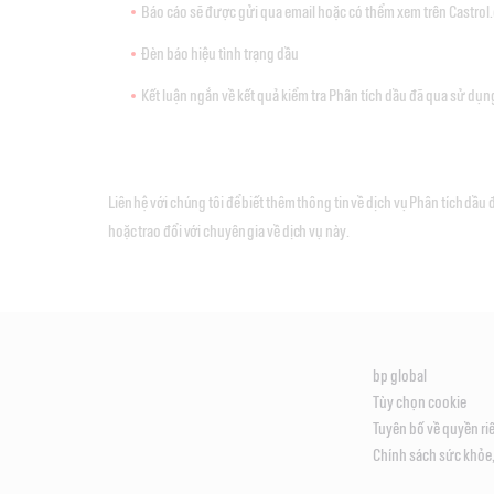
Báo cáo sẽ được gửi qua email hoặc có thểm xem trên Castrol
Đèn báo hiệu tình trạng dầu
Kết luận ngắn về kết quả kiểm tra Phân tích dầu đã qua sử dụn
Liên hệ với chúng tôi để biết thêm thông tin về dịch vụ Phân tích dầu
hoặc trao đổi với chuyên gia về dịch vụ này.
bp global
Tùy chọn cookie
Tuyên bố về quyền ri
Chính sách sức khỏe,