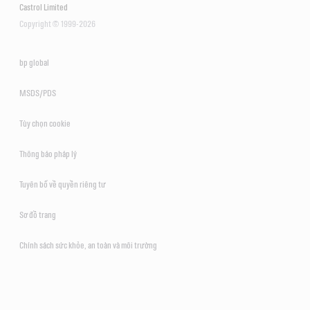
Castrol Limited
Copyright © 1999-2026
bp global
MSDS/PDS
Tùy chọn cookie
Thông báo pháp lý
Tuyên bố về quyền riêng tư
Sơ đồ trang
Chính sách sức khỏe, an toàn và môi trường