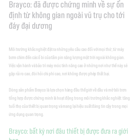
Brayco: đã được chứng minh về sự ổn
định từ không gian ngoài vũ trụ cho tới
đáy đại dương
Môi trường khắc nghiệt đặt ra những yêu cầu cao đối với mọi thứ, từ máy
bơm chìm đến các ổ bi của tấm pin năng lượng mặt trời ngoài không gian.
Việc vận hành và bảo trì máy móc tính năng cao ở những nơi như thế này sẽ
gặp rủi ro cao, đòi hỏi chi phí cao, nơi không được phép thất bại.
Dòng sản phẩm Brayco là lựa chọn hàng đầu thế giới về dầu và mỡ bôi trơn
tổng hợp được chứng minh là hoạt động trong môi trường khắc nghiệt: tăng
tuổi thọ của thiết bị quan trọng và mang lại hiệu suất đáng tin cậy trong mọi
ứng dụng quan trọng.
Brayco: bất kỳ nơi đâu thiết bị được đưa ra giới