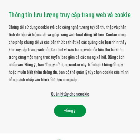
Thông tin lưu lượng truy cập trang web và cookie
Chúng tôi sử dụng cookie (và các công nghệ tương tự) để thu thập và phân
tích dữ liệu về hiệu suất và giúp trang web hoạt động tốt hơn. Cookie cũng
cho phép chúng tôi và các bên thứ ba thiết kế các quảng cáo bạn nhìn thấy
khi truy cập trang web của Castrol và các trang web của bên thứ ba khác
trong cùng một mạng trực tuyến, bao gồm cả các mạng xã hội. Bằng cách
nhấp vào 'Đồng ý', bạn đồng ý sử dụng cookie này. Nếu bạn không đồng ý
hoặc muốn biết thêm thông tin, bạn có thể quản lý tùy chọn cookie của mình
bằng cách nhấp vào liên kết được cung cấp.
Quản lý tùy chọn cookie
Đồng ý