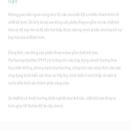
hạn
Không gian bên ngoài cũng như độ sâu của biển đặt ra nhiều thách thức về
chất bôi trơn. Đó là lý do tại sao dòng sản phẩm Brayco gồm có các chất bôi
trơn có độ bay hơi và độ bốc hơi thấp được chứng minh là hầu như loại bỏ sự
bay hơi của chất bôi trơn.
Đồng thời, các dòng sản phẩm Brayco bao gồm chất bôi trơn
Perfluoropolyether (PFPE) lý tưởng cho các ứng dụng và môi trường hóa
học chân không, phòng sạch và phản ứng, cũng như các công thức cho các
ứng dụng dưới biển sâu thực sự hấp thụ nước biển ở mức thấp và cách ly
nước biển khỏi các thành phần nhạy cảm.
Dù thiết bị có ở môi trường khắc nghiệt như thế nào, chất bôi trơn Brayco
luôn giúp tối đa hóa độ tin cậy của nó.