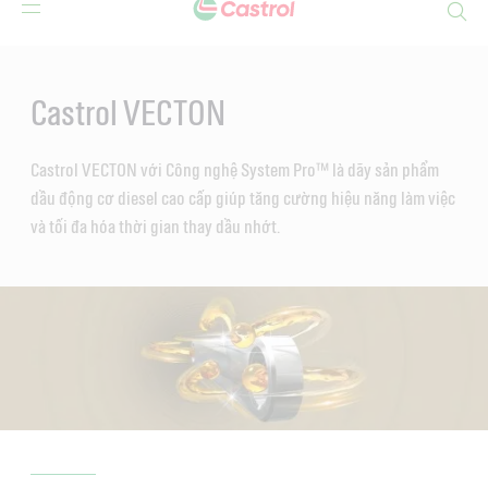
Search
Main
Content
Castrol VECTON
Castrol VECTON với Công nghệ System Pro™ là dãy sản phẩm
dầu động cơ diesel cao cấp giúp tăng cường hiệu năng làm việc
và tối đa hóa thời gian thay dầu nhớt.