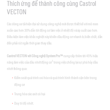
Thích ứng để thành công cùng Castrol
VECTON
Các dòng xe tải hiện đại sử dụng công nghệ mới được thiết kế với mô men
xoắn cao hơn 30% dẫn tới động cơ làm việc ở nhiệt độ và áp suất cao hơn.
Điều kiện làm việc khắc nghiệt này khiến dầu động cơ nhanh bị biến chất, dẫn
đến phải rút ngắn thời gian thay dầu.
Castrol VECTON với Công nghệ System Pro™
cung cấp thêm tới 45% hiệu
1
năng làm việc của dầu nhớt động cơ
trong việc chống lại sự phá hủy dầu
nhớt thông qua:
Kiểm soát quá trình oxi hóa và quá trình hình thành cặn bên trong
động cơ
Trung hòa các axit có hại
Duy trì độ nhớt.