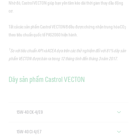
Nhờ đó, Castrol VECTON giúp bạn yên tâm kéo dài thời gian thay dầu động
cơ.
Tất cả các sản phẩm Castrol VECTON® đều được chứng nhận trung hòa CO
2
theo tiêu chuẩn quốc tế PAS2060 hiện hành.
1
So với tiêu chuẩn API và ACEA dựa trên các thử nghiệm đối với 81% dãy sản
phẩm VECTON được bán ra trong 12 tháng tính đến tháng 3 năm 2017.
Dãy sản phẩm Castrol VECTON
15W-40 CK-4/E9
Castrol VECTON 15W-40 CK-4/E9
15W-40 CI-4/E7