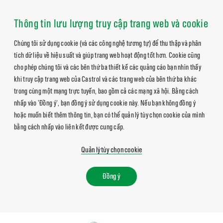
Thông tin lưu lượng truy cập trang web và cookie
Chúng tôi sử dụng cookie (và các công nghệ tương tự) để thu thập và phân
tích dữ liệu về hiệu suất và giúp trang web hoạt động tốt hơn. Cookie cũng
cho phép chúng tôi và các bên thứ ba thiết kế các quảng cáo bạn nhìn thấy
khi truy cập trang web của Castrol và các trang web của bên thứ ba khác
trong cùng một mạng trực tuyến, bao gồm cả các mạng xã hội. Bằng cách
nhấp vào 'Đồng ý', bạn đồng ý sử dụng cookie này. Nếu bạn không đồng ý
hoặc muốn biết thêm thông tin, bạn có thể quản lý tùy chọn cookie của mình
bằng cách nhấp vào liên kết được cung cấp.
Quản lý tùy chọn cookie
Đồng ý