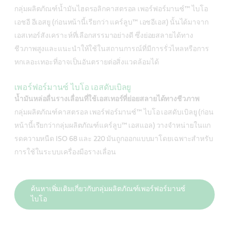
กลุ่มผลิตภัณฑ์น้ำมันไฮดรอลิกคาสตรอล เพอร์ฟอร์มานซ์™ ไบโอ
เอชอี อีเอสยู (ก่อนหน้านี้เรียกว่า แคร์ลูบ™ เอชอีเอส) นั้นได้มาจาก
เอสเทอร์สังเคราะห์ที่เลือกสรรมาอย่างดี ซึ่งย่อยสลายได้ทาง
ชีวภาพสูงและแนะนำให้ใช้ในสถานการณ์ที่มีการรั่วไหลหรือการ
หกเลอะเทอะที่อาจเป็นอันตรายต่อสิ่งแวดล้อมได้
เพอร์ฟอร์มานซ์ ไบโอ เอสดับเบิลยู
น้ำมันหล่อลื่นรางเลื่อนที่ใช้เอสเทอร์ที่ย่อยสลายได้ทางชีวภาพ
กลุ่มผลิตภัณฑ์คาสตรอล เพอร์ฟอร์มานซ์™ ไบโอ เอสดับเบิลยู (ก่อน
หน้านี้เรียกว่ากลุ่มผลิตภัณฑ์แคร์ลูบ™ เอสแอล) วางจำหน่ายในแก
รดความหนืด ISO 68 และ 220 มันถูกออกแบบมาโดยเฉพาะสำหรับ
การใช้ในระบบเครื่องมือรางเลื่อน
ค้นหาเพิ่มเติมเกี่ยวกับกลุ่มผลิตภัณฑ์เพอร์ฟอร์มานซ์
ไบโอ