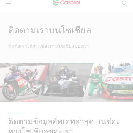
Search
Main
Content
ติดตามเราบนโซเชียล
ติดต่อเราได้ผ่านช่องทางโซเชียลของเรา
ติดตามข้อมูลอัพเดทล่าสุด บนช่อง
ทางโซเชียลของเรา