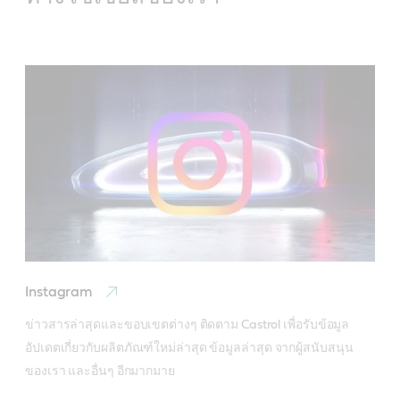
Instagram
ข่าวสารล่าสุดและขอบเขตต่างๆ ติดตาม Castrol เพื่อรับข้อมูล 
อัปเดตเกี่ยวกับผลิตภัณฑ์ใหม่ล่าสุด ข้อมูลล่าสุด จากผู้สนับสนุน
ของเรา และอื่นๆ อีกมากมาย