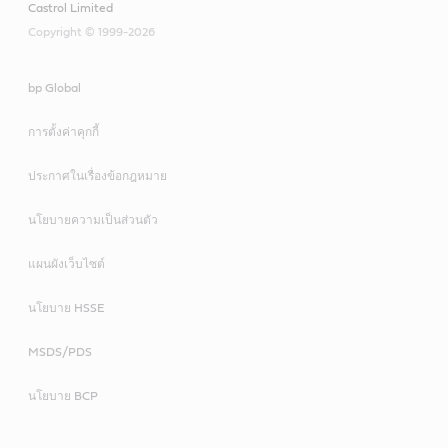
Castrol Limited
Copyright © 1999-2026
bp Global
การตั้งค่าคุกกี้
ประกาศในเรื่องข้อกฎหมาย
นโยบายความเป็นส่วนตัว
แผนผังเว็บไซต์
นโยบาย HSSE
MSDS/PDS
นโยบาย BCP