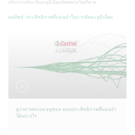
ครั้งแรก แม้จะเป็นอะลูมิเนียมอัลลอยรุ่นใหม่ก็ตาม
ผลลัพธ์: ประสิทธิภาพที่แม่นยำในการตัดอะลูมิเนียม
ดูว่าคาสตรอล อลูซอล มอบประสิทธิภาพที่แม่นยำ
ได้อย่างไร