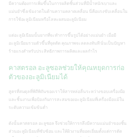
มีความต้องการเพิ่มขึ้นในการผลิตชิ้นส่วนที่มีน้ำหนักเบาและ
แม่นยำซึ่งเข้มงวดในด้านความคลาดเคลื่อน นี่คือแรงขับเคลื่อนใน
การใช้อะลูมิเนียมหรือโลหะผสมอะลูมิเนียม
แต่อะลูมิเนียมนั้นยากที่จะทำการขึ้นรูปได้อย่างแม่นยำ เมื่อมี
อะลูมิเนียมรวมตัวขึ้นที่จุดตัด คุณภาพจะลดลงทันที นั่นเป็นปัญหา
ร้ายแรงสำหรับประสิทธิภาพการผลิตและผลกำไร
คาสตรอล อะลูซอลช่วยให้คุณหยุดการก่อ
ตัวของอะลูมิเนียมได้
สูตรที่สมดุลที่พิถีพิถันของเราให้สารหล่อลื่นระหว่างขอบเครื่องมือ
และชิ้นงานเพื่อป้องกันการสะสมของอะลูมิเนียมที่เครื่องมือแม้ใน
ระดับความเข้มข้นต่ำ
ดังนั้นคาสตรอล อะลูซอล จึงช่วยให้การกลึงมีความแม่นยำของชิ้น
ส่วนอะลูมิเนียมที่ซับซ้อน และให้ผิวงานที่ยอดเยี่ยมตั้งแต่การตัด