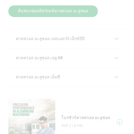
ค้นพบกลุ่มผลิตภัณฑ์คาสตรอล อะลูซอล
คาสตรอล อะลูซอล เอสแอล 51 เอ็กซ์บีบี
น้ำมันตัดกลึงโลหะที่ละลายน้ำได้ปราศจากโบรอนสำหรับ
คาสตรอล อะลูซอล เอยู 68
การตัดเฉือนโลหะผสมอะลูมิเนียมและเหล็กอัลลอยระดับ
กลาง-ต่ำที่มีการบำรุงรักษาระบบน้อยที่สุด
น้ำมันตัดกลึงโลหะกึ่งสังเคราะห์สำหรับการตัดเฉือนที่
คาสตรอล อะลูซอล เอ็มซี
รุนแรงสำหรับโลหะผสมอะลูมิเนียมและเหล็กอัลลอยระดับ
กลางที่มีอายุการใช้งานยาวนานและเข้ากันได้ดีกับ
ค้นหาข้อมูลเพิ่มเติมเกี่ยวกับคาสตรอล อะลูซอล
น้ำมันตัดกลึงโลหะปราศจากคลอรีนกึ่งสังเคราะห์สำหรับ
อะลูมิเนียมอัลลอย
เอสแอล 51 เอ็กซ์บีบี
การตัดเฉือนมาตรฐานสำหรับอะลูมิเนียมอัลลอยและเหล็ก
อัลลอยระดับกลาง-ต่ำที่มีอายุการใช้งานยาวนาน
ข้อมูลผลิตภัณฑ์คาสตรอล อะลูซอล เอยู 68
โบรชัวร์คาสตรอล อะลูซอล
ข้อมูลผลิตภัณฑ์คาสตรอล อะลูซอล เอสแอล 51
เอ็กซ์บีบี
PDF /
1.9 MB
ข้อมูลผลิตภัณฑ์คาสตรอล อะลูซอล เอ็มซี