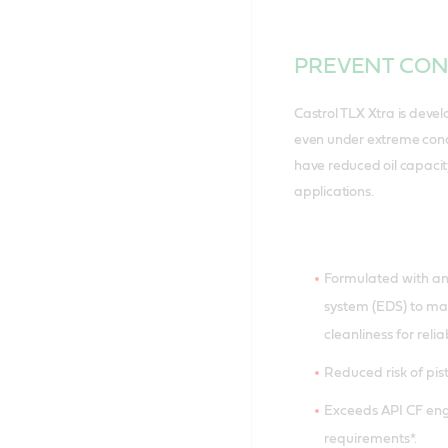
PREVENT CON
Castrol TLX Xtra is devel
even under extreme condit
have reduced oil capacit
applications.
Formulated with a
system (EDS) to mai
cleanliness for reli
Reduced risk of pis
Exceeds API CF eng
requirements*.