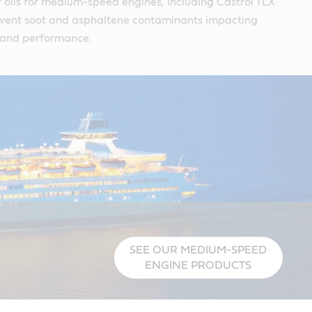
f oils for medium-speed engines, including Castrol TLX
revent soot and asphaltene contaminants impacting
y and performance.
SEE OUR MEDIUM-SPEED
ENGINE PRODUCTS