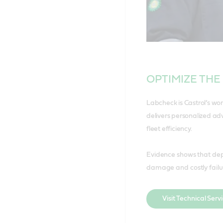
OPTIMIZE THE
Labcheck is Castrol’s wo
delivers personalized adv
fleet efficiency.
Evidence shows that depl
damage and costly failur
Visit Technical Serv