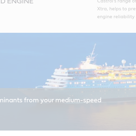
D ENGINE
Castrol’s range o
Xtra, helps to p
engine reliabilit
inants from your medium-speed