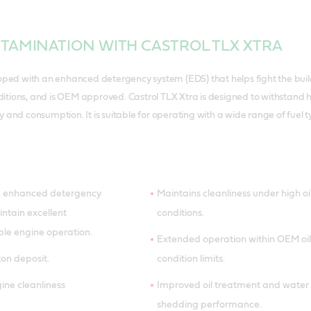
TAMINATION WITH CASTROL TLX XTRA
oped with an enhanced detergency system (EDS) that helps fight the build-
ions, and is OEM approved. Castrol TLX Xtra is designed to withstand high
y and consumption. It is suitable for operating with a wide range of fue
n enhanced detergency
Maintains cleanliness under high oil
ntain excellent
conditions.
able engine operation.
Extended operation within OEM oil
ton deposit.
condition limits.
ine cleanliness
Improved oil treatment and water
shedding performance.