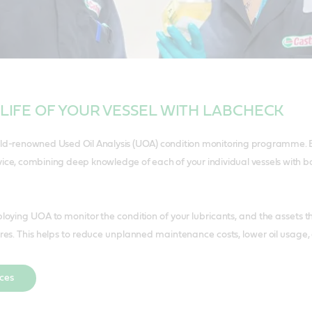
 LIFE OF YOUR VESSEL WITH LABCHECK
rld-renowned Used Oil Analysis (UOA) condition monitoring programme. E
ice, combining deep knowledge of each of your individual vessels with bas
oying UOA to monitor the condition of your lubricants, and the assets the
es. This helps to reduce unplanned maintenance costs, lower oil usage,
ices