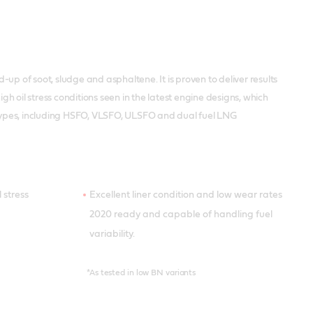
up of soot, sludge and asphaltene. It is proven to deliver results
 oil stress conditions seen in the latest engine designs, which
l types, including HSFO, VLSFO, ULSFO and dual fuel LNG
 stress
Excellent liner condition and low wear rates
2020 ready and capable of handling fuel
variability.
*As tested in low BN variants