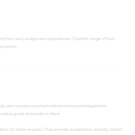
s from soot, sludge and asphaltenes. Castrol’s range of four-
sumption.
s, and remain compliant with environmental legislation.
ich place great demands on them.
ns for diesel engines. They provide exceptional viscosity control