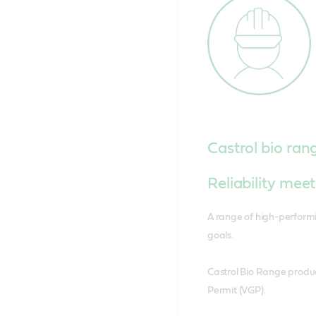
Castrol bio ra
Reliability mee
A range of high-performi
goals.
Castrol Bio Range produc
Permit (VGP).