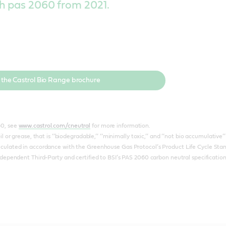
h pas 2060 from 2021.
 the Castrol Bio Range brochure
60, see
www.castrol.com/cneutral
for more information.
il or grease, that is ‘‘biodegradable,’’ ‘‘minimally toxic,’’ and ‘‘not bio accumulativ
lculated in accordance with the Greenhouse Gas Protocol’s Product Life Cycle Stan
Independent Third-Party and certified to BSI’s PAS 2060 carbon neutral specificatio