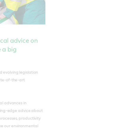
cal advice on
 a big
 evolving legislation
ate-of-the-art
cal advances in
utting-edge advice about
processes, productivity
ake our environmental