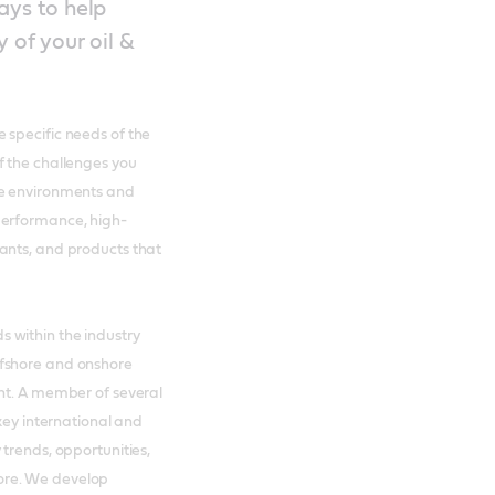
ays to help
 of your oil &
 specific needs of the
f the challenges you
me environments and
performance, high-
ants, and products that
 within the industry
ffshore and onshore
ent. A member of several
 key international and
trends, opportunities,
ore. We develop