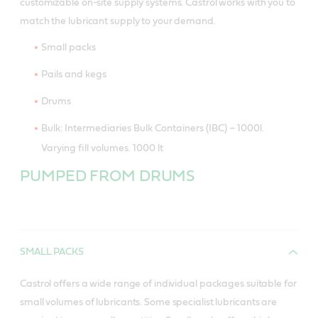
customizable on-site supply systems. Castrol works with you to
match the lubricant supply to your demand.
Small packs
Pails and kegs
Drums
Bulk: Intermediaries Bulk Containers (IBC) – 1000l.
Varying fill volumes. 1000 lt
PUMPED FROM DRUMS
SMALL PACKS
Castrol offers a wide range of individual packages suitable for
small volumes of lubricants. Some specialist lubricants are