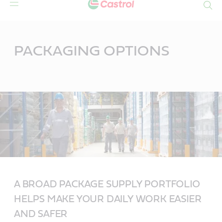
Search
Main
Content
PACKAGING OPTIONS
A BROAD PACKAGE SUPPLY PORTFOLIO
HELPS MAKE YOUR DAILY WORK EASIER
AND SAFER