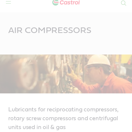
Search
Main
Content
AIR COMPRESSORS
Lubricants for reciprocating compressors,
rotary screw compressors and centrifugal
units used in oil & gas