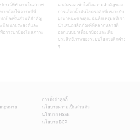
ปกรณ์ที่ทำงานในสภาพ
คาสตรอลเข้าใจถึงความสำคัญของ
าทายต้องใช้จาระบีที่
การเลือกน้ำมันไฮดรอลิกที่เหมาะกับ
ปกป้องชิ้นส่วนที่สำคัญ 
ฝูงพาหนะของคุณ นั่นคือเหตุผลที่เรา
ระบีอเนกประสงค์และ
นำเสนอผลิตภัณฑ์ที่หลากหลายที่
เพื่อการปกป้องในสภาวะ
ออกแบบมาเพื่อปกป้องและเพิ่ม
ประสิทธิภาพของระบบไฮดรอลิกต่าง 
ๆ 
การตั้งค่าคุกกี้
้อกฎหมาย
นโยบายความเป็นส่วนตัว
นโยบาย HSSE
นโยบาย BCP