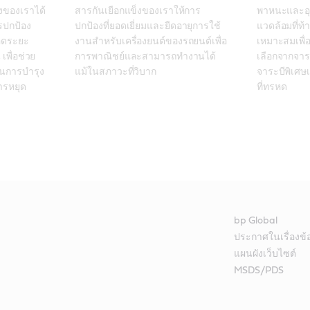
องของเราได้
สารกันเยือกแข็งของเราให้การ
พาหนะและอุ
ารปกป้อง
ปกป้องที่ยอดเยี่ยมและยืดอายุการใช้
แวดล้อมที่ท้
ลอดระยะ
งานสำหรับเครื่องยนต์ของรถยนต์เพื่อ
เหมาะสมเพื่อ
เพื่อช่วย
การพาณิชย์และสามารถทำงานได้
เลือกจากจา
ในการบำรุง
แม้ในสภาวะที่วิบาก
จาระบีพิเศษ
ารหยุด
ที่ทรหด 
bp Global
ประกาศในเรื่องข
แผนผังเว็บไซต์
MSDS/PDS