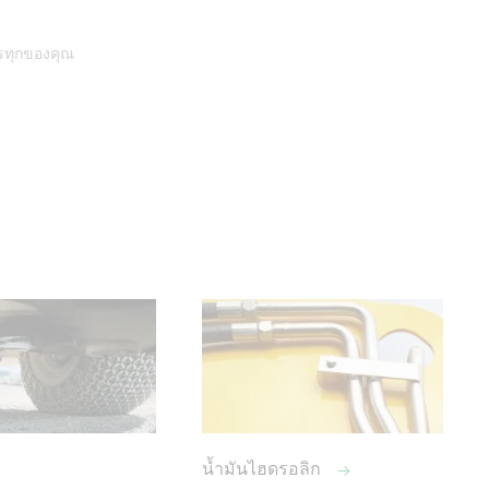
รรทุกของคุณ
ม
น้ำมันไฮดรอลิก