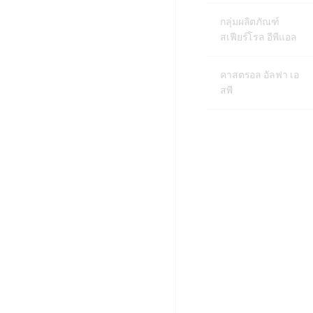
กลุ่มผลิตภัณฑ์
สเฟียร์โรล อีพีแอล
คาสตรอล อัลฟา เอ
สพี