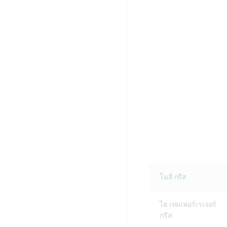
โมลี กรีส
ไฮ เทมเพอร์เรเจอร์
กรีส