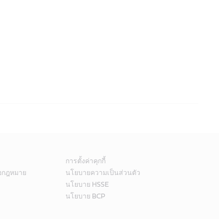
่ามาตรฐาน
แหล่งข้อมูลที่เป็นประโยชน์
เอกสารข้อมูลผลิตภัณฑ์
ิตภัณฑ์ลิเธียมที่มีน้ำมันแร่ที่มีการกลั่นสูงเสริมด้วยสารเพิ่มคุณภาพ
หลากหลาย รวมถึงสายพาน จุดแชสซี หมุดปุ้งกี๋ ตลับลูกปืนธรรมดา
การตั้งค่าคุกกี้
เอกสารข้อมูลความปลอดภัยของวัสดุ
ดชั่นเป็นองค์ประกอบ จาระบีเหล่านี้มีสารเพิ่มคุณภาพที่ให้ฟิล์มที่มี
้อกฎหมาย
นโยบายความเป็นส่วนตัว
นโยบาย HSSE
นโยบาย BCP
อัลฟา เอสพี 150
อัลฟา เอสพี 220
สเฟียร์โรล อีพีแอล 2
สเฟียร์โรล อีพีแอล 3