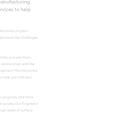
manufacturing
rvices to help
h demands on gear-
nderstand the challenges
 the process chain,
 relationships with the
quipment Manufacturers
 help you fulfil your
r progress, and have
d quality. Our Engineers
high levels of surface