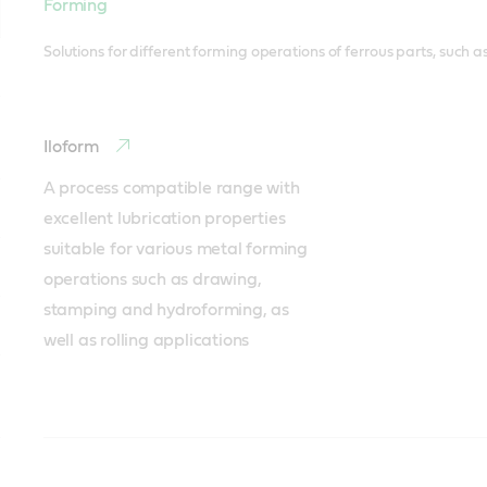
Forming
Solutions for different forming operations of ferrous parts, such a
Iloform
A process compatible range with 
excellent lubrication properties 
suitable for various metal forming 
operations such as drawing, 
stamping and hydroforming, as 
well as rolling applications
Rough machining
Inter-operational cleaning
Heat treatment
Finish machining
Final cleaning
Corrosion protection