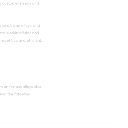
ing customer needs and
terials and alloys, and
etalworking fluids and
petitive and efficient.
 on ferrous alloys also
end the following