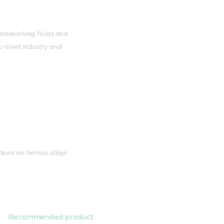
etalworking fluids and
ou meet industry and
ions on ferrous alloys
Recommended product