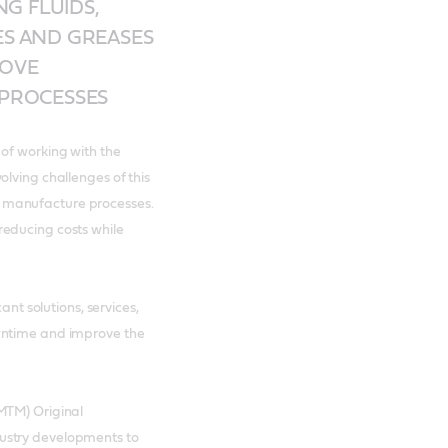
G FLUIDS,
ES AND GREASES
ROVE
 PROCESSES
of working with the
lving challenges of this
 manufacture processes.
reducing costs while
ant solutions, services,
wntime and improve the
MTM) Original
ustry developments to