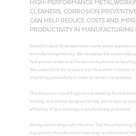
HIGH-PERFORMANCE METALWORKIN
CLEANERS, CORROSION PREVENTIV
CAN HELP REDUCE COSTS AND IMP
PRODUCTIVITY IN MANUFACTURING
Castrol’s Liquid Engineers have many years’ experience 
manufacturing industry. We recognize the continually evo
fast-paced sector and the demands placed on bearing
We understand the pressure you face when it comes to 
improving productivity in order to remain competitive.
This drives our Liquid Engineers to develop flexible lubric
training and advice designed to help you to reduce do
efficiency of your bearings manufacturing processes.
Strong relationships with Machine Tool Manufacturing (
Equipment Manufacturers help keep us informed of ind