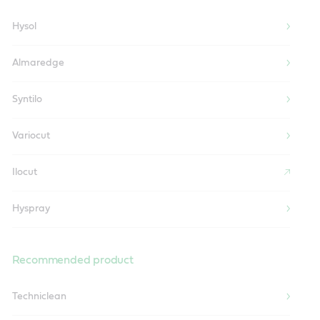
Hysol
Almaredge
Syntilo
Variocut
Ilocut
Hyspray
Recommended product
Techniclean