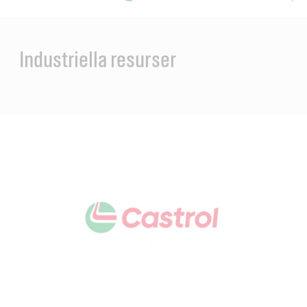
Main
Content
en
ol-
Industriella resurser