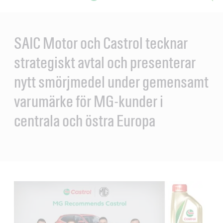
Main
Content
en
ol-
SAIC Motor och Castrol tecknar
strategiskt avtal och presenterar
nytt smörjmedel under gemensamt
varumärke för MG-kunder i
centrala och östra Europa