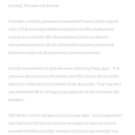
Grekland, Slovakien och Kroatien.
Produkten under det gemensamma varumärket förenar Castrols expertis
sedan 125 år inom högkvalitativa smörjmedel och MG:s banbrytande
insatser inom mobilitet. MG rekommenderar Castrol som betrodd
smörjmedelspartner för allt från traditionella förbränningsmotorer till
batteridrivna bilar och tillsatsprodukter på dessa marknader.
Castrols vice-president för global business Baozheng Wang säger: ”Vi är
glada över denna satsning tillsammans med MG i Europa, det här avtalet
belyser hur viktigt det är att samarbeta för att skapa värde. Vi ser fram emot
samarbetet med MG för att skapa nya möjligheter till ökat förtroende från
kunderna.”
SAIC Motors chef för centrala och östra Europa säger: ”Genom samarbetet
med Castrol tas MG till en ny nivå som varumärke och dess närvaro och
anseende förbättras betydligt i centrala och östra Europa samtidigt som