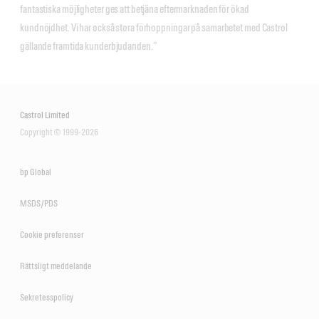
fantastiska möjligheter ges att betjäna eftermarknaden för ökad
kundnöjdhet. Vi har också stora förhoppningar på samarbetet med Castrol
gällande framtida kunderbjudanden.”
Castrol Limited
Copyright © 1999-2026
bp Global
MSDS/PDS
Cookie preferenser
Rättsligt meddelande
Sekretesspolicy