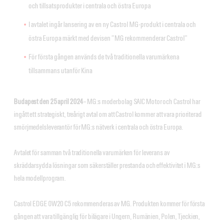
och tillsatsprodukter i centrala och östra Europa
I avtalet ingår lansering av en ny Castrol MG-produkt i centrala och
östra Europa märkt med devisen ”MG rekommenderar Castrol”
För första gången används de två traditionella varumärkena
tillsammans utanför Kina
Budapest den 25 april 2024
– MG:s moderbolag SAIC Motor och Castrol har
ingått ett strategiskt, treårigt avtal om att Castrol kommer att vara prioriterad
smörjmedelsleverantör för MG:s nätverk i centrala och östra Europa.
Avtalet för samman två traditionella varumärken för leverans av
skräddarsydda lösningar som säkerställer prestanda och effektivitet i MG:s
hela modellprogram.
Castrol EDGE 0W20 C5 rekommenderas av MG. Produkten kommer för första
gången att vara tillgänglig för bilägare i Ungern, Rumänien, Polen, Tjeckien,