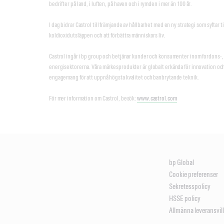
bedrifter på land, i luften, på haven och i rymden i mer än 100 år.
I dag bidrar Castrol till främjande av hållbarhet med en ny strategi som syftar til
koldioxidutsläppen och att förbättra människors liv.
Castrol ingår i bp group och betjänar kunder och konsumenter inom fordons-, 
energisektorerna. Våra märkesprodukter är globalt erkända för innovation o
engagemang för att uppnå högsta kvalitet och banbrytande teknik.
För mer information om Castrol, besök:
www.castrol.com
bp Global
Cookie preferenser
Sekretesspolicy
HSSE policy
Allmänna leveransvil