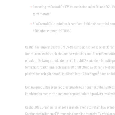
Lansering av Castrol ON EV-transmissionsoljor D1 och D2 – lä
torra motorer
Alla Castrol ON-produkter är certifierat koldioxidneutrala1 som
hållbarhetsstrategi PATH360
Castrol har lanserat Castrol ON EV-transmissionsoljor speciellt för 
franchiseverkstäder och oberoende verkstäder som är certifierade för 
elfordon. De två nya produkterna – i D1- och D2-varianter – finns tillgä
femlitersförpackningar och passar ett brett utbud av elbilar, vilket bidr
2
på drivlinan och gör det möjligt för elbilar att köra längre
på en enda 
Den nya produkten är en högpresterande och högeffektiv helsyntetisk 
kombination med torra e-motorer, som erbjuder höga nivåer av skydd f
Castrol ON EV-transmissionsolja är en del av en större familj av avan
Sortimentet inkluderar EV-transmissionsoljor, termiska EV-vätskor o