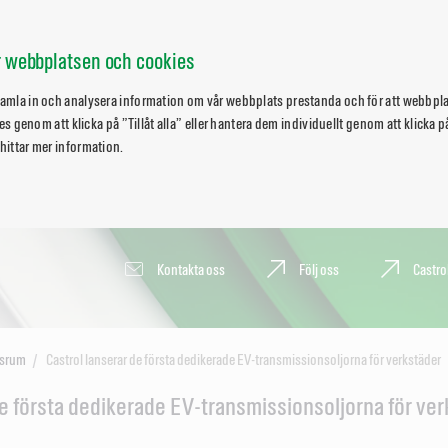
ör webbplatsen och cookies
 samla in och analysera information om vår webbplats prestanda och för att webbpl
okies genom att klicka på ”Tillåt alla” eller hantera dem individuellt genom att klicka
 hittar mer information.
Kontakta oss
Följ oss
Castro
srum
Castrol lanserar de första dedikerade EV-transmissionsoljorna för verkstäder
de första dedikerade EV-transmissionsoljorna för ve