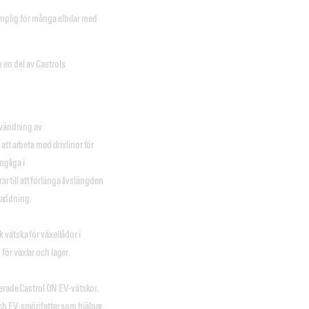
mplig för många elbilar med
 en del av Castrols
användning av
att arbeta med drivlinor för
ngliga i
ar till att förlänga livslängden
laddning.
vätska för växellådor i
ör växlar och lager.
cerade Castrol ON EV-vätskor.
ch EV-smörjfetter som hjälper