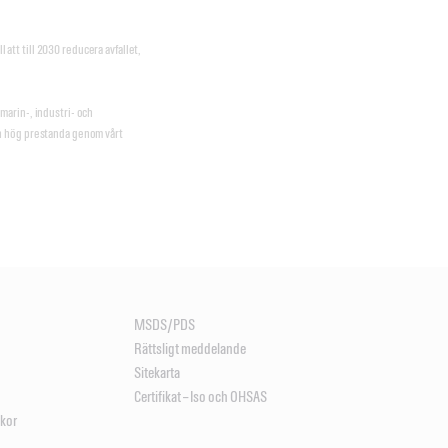
l att till 2030 reducera avfallet,
marin-, industri- och
ch hög prestanda genom vårt
MSDS/PDS
Rättsligt meddelande
Sitekarta
Certifikat – Iso och OHSAS
lkor