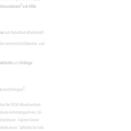
3
adda snabbare
och hålla
nan
och förbättrad effektivitet5
der extrema förhållanden, och
ektivitet
och
förlänga
6
fabriksfyllningen
.
har fler OEM-tillverkare bett
 deras verkstadspartners, för
rick Bauer – Castrol Senior
lbilar anses ”påfyllda för hela