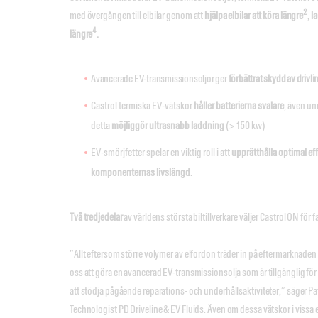
2
med övergången till elbilar genom att
hjälpa elbilar att köra längre
,
l
4
längre
.
Avancerade EV-transmissionsoljor ger
förbättrat skydd av drivli
Castrol termiska EV-vätskor
håller batterierna svalare
, även un
detta
möjliggör ultrasnabb laddning
(> 150 kw)
EV-smörjfetter spelar en viktig roll i att
upprätthålla optimal eff
komponenternas livslängd
.
Två tredjedelar
av världens största biltillverkare väljer Castrol ON för 
”Allt eftersom större volymer av elfordon träder in på eftermarknaden 
oss att göra en avancerad EV-transmissionsolja som är tillgänglig för
att stödja pågående reparations- och underhållsaktiviteter,” säger Pat
Technologist PD Driveline & EV Fluids. Även om dessa vätskor i vissa e