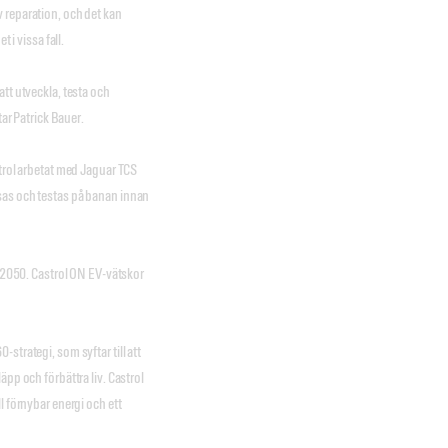
 reparation, och det kan
 i vissa fall.
tt utveckla, testa och
tar Patrick Bauer.
strol arbetat med Jaguar TCS
sas och testas på banan innan
t 2050. Castrol ON EV-vätskor
strategi, som syftar till att
äpp och förbättra liv. Castrol
l förnybar energi och ett