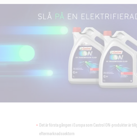
Det är första gången i Europa som Castrol ON-produkter är til
eftermarknadssektorn