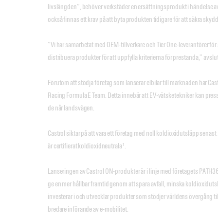
livslängden”, behöver verkstäder en ersättningsprodukt i händelse av
också finnas ett krav på att byta produkten tidigare för att säkra skyddet
”Vi har samarbetat med OEM-tillverkare och Tier One-leverantörer för a
distribuera produkter för att uppfylla kriterierna för prestanda,” avslu
Förutom att stödja företag som lanserar elbilar till marknaden har Ca
Racing Formula E Team. Detta innebär att EV-vätsketekniker kan pres
de når landsvägen.
Castrol siktar på att vara ett företag med noll koldioxidutsläpp senas
är certifierat koldioxidneutrala¹.
Lanseringen av Castrol ON-produkter är i linje med företagets PATH360-
ge en mer hållbar framtid genom att spara avfall, minska koldioxidutsl
investerar i och utvecklar produkter som stödjer världens övergång til
bredare införande av e-mobilitet.