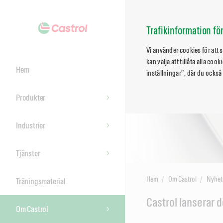
Trafikinformation f
Vi använder cookies för att
kan välja att tillåta alla co
Hem
inställningar”, där du också
Produkter
Industrier
Tjänster
Hem
Om Castrol
Nyhet
Träningsmaterial
Main
Castrol lanserar 
Om Castrol
Content