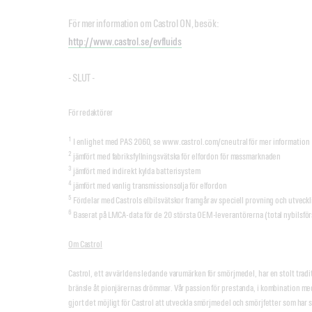
För mer information om Castrol ON, besök:
http://www.castrol.se/evfluids
- SLUT -
För redaktörer
1
I enlighet med PAS 2060, se www.castrol.com/cneutral för mer information
2
jämfört med fabriksfyllningsvätska för elfordon för massmarknaden
3
jämfört med indirekt kylda batterisystem
4
jämfört med vanlig transmissionsolja för elfordon
5
Fördelar med Castrols elbilsvätskor framgår av speciell provning och utveck
6
Baserat på LMCA-data för de 20 största OEM-leverantörerna (total nybilsfö
Om Castrol
Castrol, ett av världens ledande varumärken för smörjmedel, har en stolt tradi
bränsle åt pionjärernas drömmar. Vår passion för prestanda, i kombination med 
gjort det möjligt för Castrol att utveckla smörjmedel och smörjfetter som har 