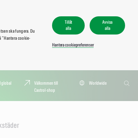
Tillåt
Avvisa
alla
alla
atsen ska fungera. Du
 på ”Hantera cookie-
Hantera cookiepreferenser
Sök
l global
Välkommen till
Worldwide
Castrol-shop
Sök
rkstäder