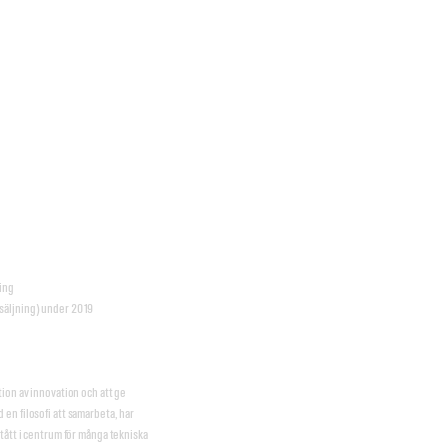
ling
rsäljning) under 2019
tion av innovation och att ge
en filosofi att samarbeta, har
stått i centrum för många tekniska