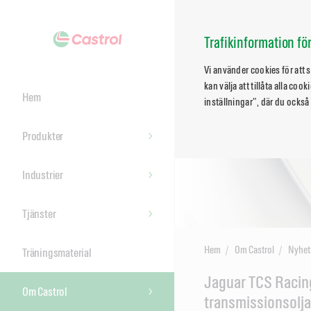
Trafikinformation f
Vi använder cookies för att
kan välja att tillåta alla co
Hem
inställningar”, där du också
Produkter
Industrier
Tjänster
Hem
Om Castrol
Nyhet
Träningsmaterial
Main
Jaguar TCS Racing
Om Castrol
Content
transmissionsolja 