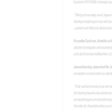
Castrols PATH360-strategi uppmu
”Vårt partnerskap med Jaguar T
tävlingsmiljöer ger oss och ku
– genom att titta på våra produ
Rossella Cardone, direktör oc
stöder företagets större ambit
och att förankra hållbarhet i 
James Barclay, teamchef för J
använder vi innovativa e-vätsk
”Vi är oerhört stolta över att 
för banbrytande cirkularitet 
användningen av cirkulära oljor
förmån för framtida bilar som 