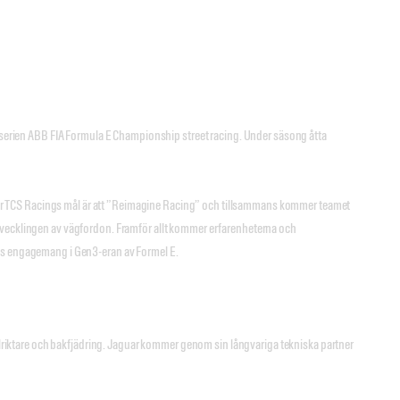
ka serien ABB FIA Formula E Championship street racing. Under säsong åtta
Jaguar TCS Racings mål är att ”Reimagine Racing” och tillsammans kommer teamet
utvecklingen av vägfordon. Framför allt kommer erfarenheterna och
ets engagemang i Gen3-eran av Formel E.
xelriktare och bakfjädring. Jaguar kommer genom sin långvariga tekniska partner