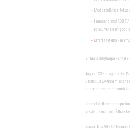
Med cirkuläritet i fokus
I samband med ABB FIA 
konkurrenskraftig och p
Erfarenheterna kan anvä
En branschnyhet på Formel E
Jaguar TCS Racing och den lån
Castrol ON EV-transmissionsol
första motorsportsteamet i For
Som officiell samarbetspartner
prestanda och mer hållbara lös
Säsong 9 av ABB FIA Formula E 