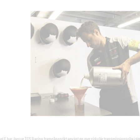
el E har Jaguar TCS Racing framgångsrikt använt en mer cirkulär transmissionsolja i sin