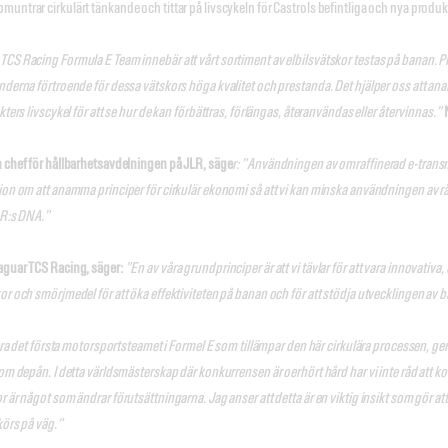
ntrar cirkulärt tänkande och tittar på livscykeln för Castrols befintliga och nya produkte
CS Racing Formula E Team innebär att vårt sortiment av elbilsvätskor testas på banan. P
nderna förtroende för dessa vätskors höga kvalitet och prestanda. Det hjälper oss att an
kters livscykel för att se hur de kan förbättras, förlängas, återanvändas eller återvinnas.”
N
h chef för hållbarhetsavdelningen på JLR, säge
r: ”Användningen av omraffinerad e-transmi
ion om att anamma principer för cirkulär ekonomi så att vi kan minska användningen av råm
JLR:s DNA.”
aguar TCS Racing, säger:
”En av våra grundprinciper är att vi tävlar för att vara innovativ
or och smörjmedel för att öka effektiviteten på banan och för att stödja utvecklingen av
vara det första motorsportsteamet i Formel E som tillämpar den här cirkulära processen, ge
inom depån. I detta världsmästerskap där konkurrensen är oerhört hård har vi inte råd 
 är något som ändrar förutsättningarna. Jag anser att detta är en viktig insikt som gör att v
körs på väg.”