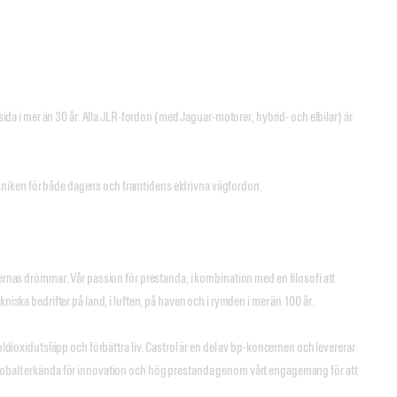
 sida i mer än 30 år. Alla JLR-fordon (med Jaguar-motorer, hybrid- och elbilar) är
kniken för både dagens och framtidens eldrivna vägfordon.
rernas drömmar. Vår passion för prestanda, i kombination med en filosofi att
niska bedrifter på land, i luften, på haven och i rymden i mer än 100 år.
dioxidutsläpp och förbättra liv. Castrol är en del av bp-koncernen och levererar
 globalt erkända för innovation och hög prestanda genom vårt engagemang för att