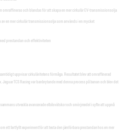
an omraffineras och blandas för att skapa en mer cirkulär EV-transmissionsolja
v en mer cirkulär transmissionsolja som används i en mycket
med prestandan och effektiviteten
mtidigt uppvisar cirkuläritetens förmåga. Resultatet blev att omraffinerad
rix. Jaguar TCS Racing var banbrytande med denna process på banan och blev det
tillsammans utveckla avancerade elbilsvätskor och smörjmedel i syfte att uppnå
m ett fartfyllt experiment för att testa den jämförbara prestandan hos en mer