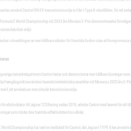
 samlas använd Castrol ON EV-transmissionsolja in från I-Type 6-växellådan, för att sed
Formula E World Championship vid 2023 års Monaco E-Prix demonstrerades förmågan a
restandakritisk miljö
ndas i utvecklingen av mer hållbara vätskor för framtida fordon utan att kompromissa 
-banan
gvariga samarbetspartnern Castrol testar och demonstrerar mer hållbara lösningar som sa
ja framgångsrikt användes i teamets helelektriska racerbilar vid Monacos 2023 års E-P
mel E att använda en mer cirkulär transmissionsolja.
 för elbilsvätskor till Jaguar TCS Racing sedan 2019, arbetar Castrol med teamet för att 
ningar som stöder den framtida effektiviteten hos elbilar.
World Championship har varit en testbädd för Castrol, där Jaguar I-TYPE 6 har använts so