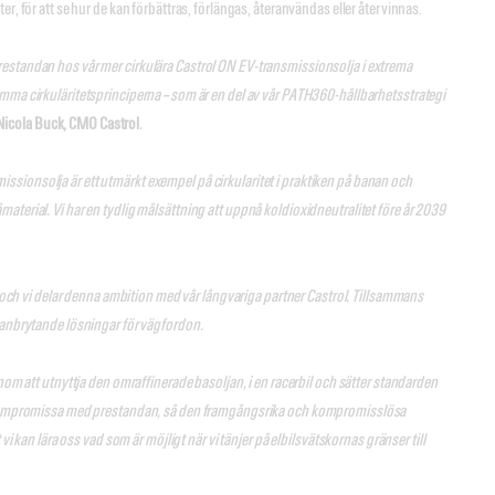
r, för att se hur de kan förbättras, förlängas, återanvändas eller återvinnas.
restandan hos vår mer cirkulära Castrol ON EV-transmissionsolja i extrema
amma cirkuläritetsprinciperna – som är en del av vår PATH360-hållbarhetsstrategi
icola Buck, CMO Castrol
.
ssionsolja är ett utmärkt exempel på cirkularitet i praktiken på banan och
aterial. Vi har en tydlig målsättning att uppnå koldioxidneutralitet före år 2039
a, och vi delar denna ambition med vår långvariga partner Castrol. Tillsammans
 banbrytande lösningar för vägfordon.
nom att utnyttja den omraffinerade basoljan, i en racerbil och sätter standarden
att kompromissa med prestandan, så den framgångsrika och kompromisslösa
i kan lära oss vad som är möjligt när vi tänjer på elbilsvätskornas gränser till