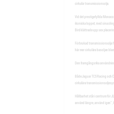
cirkulär transmissionsolja.
Vid det prestigefyllda Monaco 
ikoniska loppet, med sina sli
Bird klättrade upp sex placeri
Förbrukad transmissionsolja f
här mer cirkulära basoljan blan
Den framgångsrika användningen
Både Jaguar TCS Racing och Cas
cirkulära transmissionsoljesys
Hållbarhet står i centrum för 
använd längre, använd igen”, k