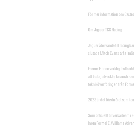
För mer information om Castro
Om Jaguar TCS Racing
Jaguar återvände till racingba
slutade Mitch Evans tvåa i mä
Formel E är en verklig testbäd
att testa, utveckla, lära och
tekniköverföringen från Forme
2023 är det första året som te
Som officiellt tillverkarteam 
inom Formel E, Williams Advan