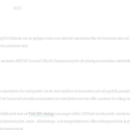
UT-
igt förhållande och en gedigen historia av tekniskt samarbete efter att ha arbetat sida vid
rol-produkter inuti.
 använder ABB FIA Formula E World Championship för att ytterligare utveckla e-vätskete
de varumärken för smörjmedel, har en stolt tradition av innovation och att uppfylla pionjä
t för Castrol att utveckla smörjmedel och smörjfetter som har stått i centrum för många tek
iva hållbarhet med vår
Path360-strategi
som anger mål för 2030 att minska avfall, minska kol
 fordonsindustrin, marin-, tillverknings- och energisektorerna. Våra märkesprodukter är
nbrytande teknik.