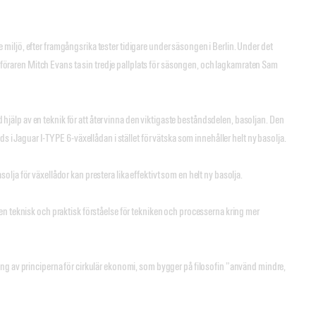
iljö, efter framgångsrika tester tidigare under säsongen i Berlin. Under det
öraren Mitch Evans ta sin tredje pallplats för säsongen, och lagkamraten Sam
jälp av en teknik för att återvinna den viktigaste beståndsdelen, basoljan. Den
s i Jaguar I-TYPE 6-växellådan i stället för vätska som innehåller helt ny basolja.
ja för växellådor kan prestera lika effektivt som en helt ny basolja.
en teknisk och praktisk förståelse för tekniken och processerna kring mer
.
ing av principerna för cirkulär ekonomi, som bygger på filosofin ”använd mindre,