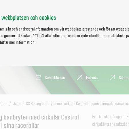
ör webbplatsen och cookies
 samla in och analysera information om vår webbplats prestanda och för att webbpl
okies genom att klicka på ”Tillåt alla” eller hantera dem individuellt genom att klicka
 hittar mer information.
Kontakta oss
Följ oss
Castro
srum
Jaguar TCS Racing banbryter med cirkulär Castrol transmissionsolja i sina race
 banbryter med cirkulär Castrol
För första gången i 
i sina racerbilar
cirkulär transmission