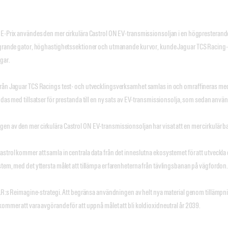
E-Prix användes den mer cirkulära Castrol ON EV-transmissionsoljan i en högpresterande m
ngrande gator, höghastighetssektioner och utmanande kurvor, kunde Jaguar TCS Racing-f
ngar.
rån Jaguar TCS Racings test- och utvecklingsverksamhet samlas in och omraffineras med h
das med tillsatser för prestanda till en ny sats av EV-transmissionsolja, som sedan använd
 av den mer cirkulära Castrol ON EV-transmissionsoljan har visat att en mer cirkulär basol
trol kommer att samla in centrala data från det inneslutna ekosystemet för att utveckla 
tem, med det yttersta målet att tillämpa erfarenheterna från tävlingsbanan på vägfordon
JLR:s Reimagine-strategi. Att begränsa användningen av helt nya material genom tillämpn
ommer att vara avgörande för att uppnå målet att bli koldioxidneutral år 2039.