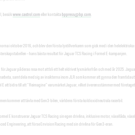
l, besök
www.castrol.com
eller kontakta
bppress@bp.com
.
norna i oktober 2016, och blev den första lyxtillverkaren som gick med i den helelektris
sterskapstabellen – hans bästa resultat för Jaguar TCS Racing i Formel E-kampanjen.
d för Jaguar på deras resa mot att bli ett helt eldrivet lyxmärke från och med år 2025. 
 samarbeta, samt dela med sig av insikterna inom JLR som kommer att gynna den framtida 
l E att bidra till att ”Reimagine” varumärket Jaguar, vilket överensstämmer med företag
amen kommer att tävla med Gen3-bilen, världens första koldioxidneutrala racerbil.
i Formel E konstruerar Jaguar TCS Racing sin egen drivlina, inklusive motor, växellåda, vä
ced Engineering, att förse Envision Racing med sin drivlina för Gen3-eran.