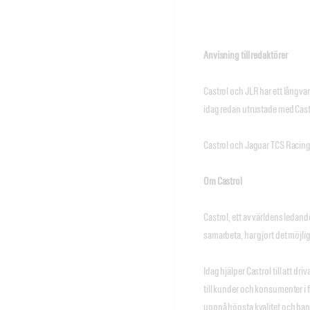
-SL
Anvisning till redaktörer
Castrol och JLR har ett långvar
idag redan utrustade med Cast
Castrol och Jaguar TCS Racing
Om Castrol
Castrol, ett av världens ledan
samarbeta, har gjort det möjlig
Idag hjälper Castrol till att dr
till kunder och konsumenter i
uppnå högsta kvalitet och ba