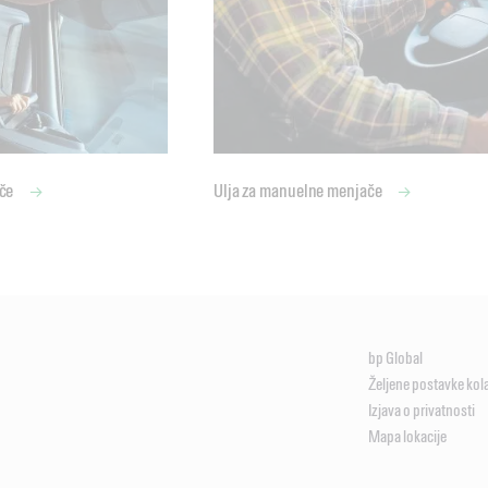
ače
Ulja za manuelne menjače
bp Global
Željene postavke kol
Izjava o privatnosti
Mapa lokacije