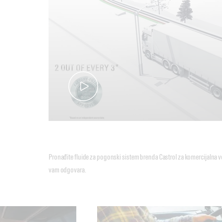
Pronađite fluide za pogonski sistem brenda Castrol za komercijalna vo
vam odgovara.