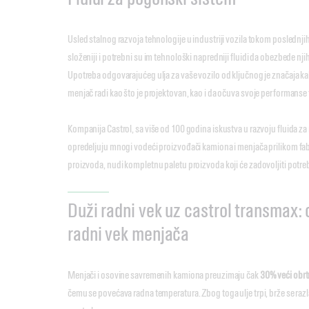
Usled stalnog razvoja tehnologije u industriji vozila tokom poslednji
složeniji i potrebni su im tehnološki napredniji fluidi da obezbede nj
Upotreba odgovarajućeg ulja za vaše vozilo od ključnog je značaja ka
menjač radi kao što je projektovan, kao i da očuva svoje performans
Kompanija Castrol, sa više od 100 godina iskustva u razvoju fluida za
opredeljuju mnogi vodeći proizvođači kamiona i menjača prilikom fa
proizvoda, nudi kompletnu paletu proizvoda koji će zadovoljiti potre
Duži radni vek uz castrol transmax:
radni vek menjača
Menjači i osovine savremenih kamiona preuzimaju čak
30% veći obr
čemu se povećava radna temperatura. Zbog toga ulje trpi, brže se razl