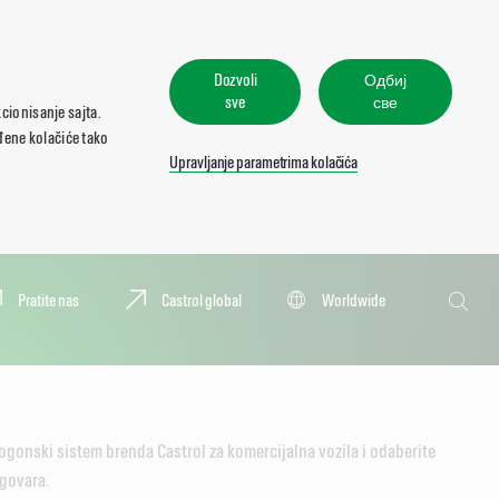
Dozvoli
Одбиј
sve
све
cionisanje sajta.
eđene kolačiće tako
Upravljanje parametrima kolačića
Pretraga
Pratite nas
Castrol global
Worldwide
Pretra
ogonski sistem brenda Castrol za komercijalna vozila i odaberite
govara.