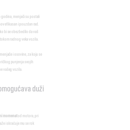
h godina, menjači su postali
ihov efikasan i pouzdan rad.
ko bi se obezbedilo da vaš
e tokom radnog veka vozila.
 menjače i osovine, za koju se
bričkog punjenja svojih
be vašeg vozila.
omogućava duži
tni momenat
od motora, pri
aže i skraćuje mu se rok