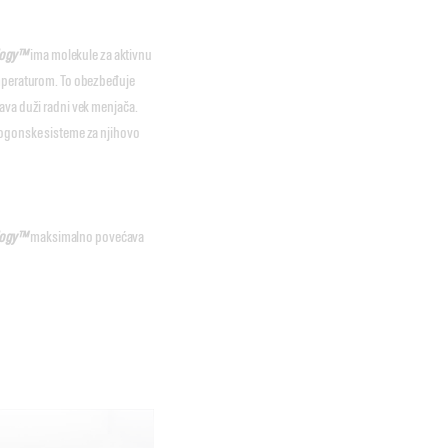
logy™
ima molekule za aktivnu
emperaturom. To obezbeđuje
ava duži radni vek menjača.
 pogonske sisteme za njihovo
ology™
maksimalno povećava