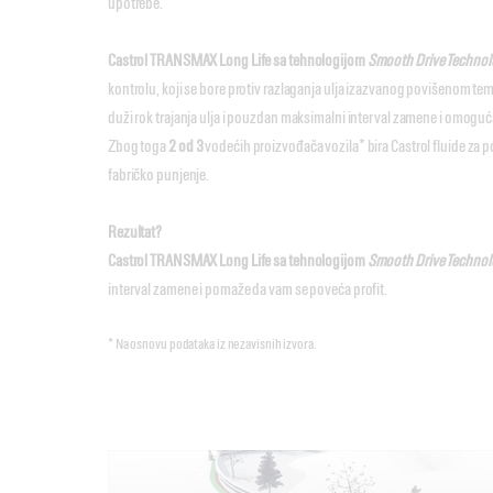
upotrebe.
Castrol TRANSMAX Long Life sa tehnologijom
Smooth Drive Techno
kontrolu, koji se bore protiv razlaganja ulja izazvanog povišenom t
duži rok trajanja ulja i pouzdan maksimalni interval zamene i omoguć
Zbog toga
2 od 3
vodećih proizvođača vozila* bira Castrol fluide za
fabričko punjenje.
Rezultat?
Castrol TRANSMAX Long Life sa tehnologijom
Smooth Drive Techn
interval zamene i pomaže da vam se poveća profit.
* Na osnovu podataka iz nezavisnih izvora.