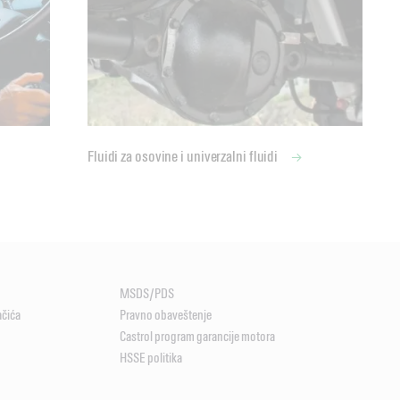
Fluidi za osovine i univerzalni fluidi
MSDS/PDS
ačića
Pravno obaveštenje
Castrol program garancije motora
HSSE politika