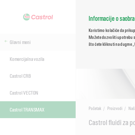
Informacije o saobra
Koristimo kolačiće da priku
Možete dozvoliti upotrebu sv
Glavni meni
što ćete kliknuti na dugme „
Komercijalna vozila
Castrol CRB
Castrol VECTON
Početak
Proizvodi
Naš
Castrol TRANSMAX
Main
Castrol fluidi za 
Content