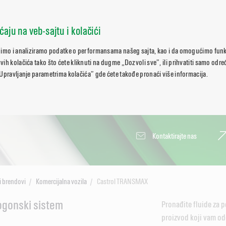
ćaju na veb-sajtu i kolačići
pimo i analiziramo podatke o performansama našeg sajta, kao i da omogućimo funk
ih kolačića tako što ćete kliknuti na dugme „Dozvoli sve”, ili prihvatiti samo odr
Upravljanje parametrima kolačića” gde ćete takođe pronaći više informacija.
Kontaktirajte nas
i brendovi
Komercijalna vozila
Castrol TRANSMAX
pogonski sistem
Pronađite fluide za p
proizvod koji vam od