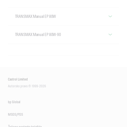
TRANSMAX Manual EP 80W
Castrol TRANSMAX Manual EP 80W
TRANSMAX Manual EP 80W-90
Castrol TRANSMAX Manual EP 80W-90
Castrol Limited
Autorsko pravo © 1999-2026
bp Global
MSDS/PDS
Željene postavke kolačića