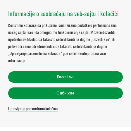
Informacije o saobraćaju na veb-sajtu i kolačići
Koristimo kolačiće da prikupimo i analiziramo podatke o performansama
našeg sajta, kao i da omogućimo funkcionisanje sajta. Možete dozvoliti
upotrebu svih kolačića tako što ćete kliknuti na dugme „Dozvoli sve”, ili
prihvatiti samo određene kolačiće tako što ćete kliknuti na dugme
„Upravljanje parametrima kolačića” gde ćete takođe pronaći više
informacija.
Dozvoli sve
Одбиј све
Upravljanje parametrima kolačića