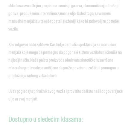
skladu sa sve oštrijim propisima o emisiji gasova, ekonomičnoj potrošnji
goriva i produženim intervalima zamene ulja. Usled toga, savremeni
manuelni menjači su takođe postali složeniji, kako bi zadovolji te potrebe
vozila.
Kao odgovor na te zahteve, Castrol je osmislio spektar ulja za manuelne
menjače koja mogu da pomognu da pogonski sistem vozila funkcioniše na
najbolji način. Naša paleta proizvoda obuhvata sintetičke i usavršene
mineralne proizvode, osmišljene da pruže povećanu zaštitu i pomognu u
produženju radnog veka delova.
Uvek pogledajte priručnik svog vozila i proverite da li ste našli odgovarajuće
ulje za svoj menjač.
Dostupno u sledećim klasama: