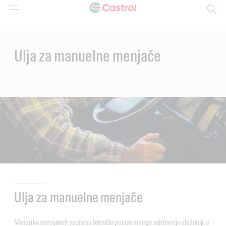
Search
Main
Content
Ulja za manuelne menjače
Ulja za manuelne menjače
Motori komercijalnih vozila su tehnički postali mnogo zahtevniji i složeniji, u