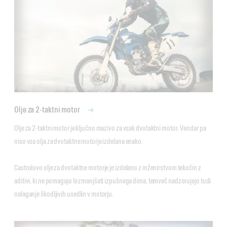
Olje za 2-taktni motor
Olje za 2-taktni motor je ključno mazivo za vsak dvotaktni motor. Vendar pa 
niso vsa olja za dvotaktne motorje izdelana enako. 

Castrolovo olje za dvotaktne motorje je izdelano z inženirstvom tekočin z 
aditivi, ki ne pomagajo le zmanjšati izpušnega dima, temveč nadzorujejo tudi 
nalaganje škodljivih usedlin v motorju.