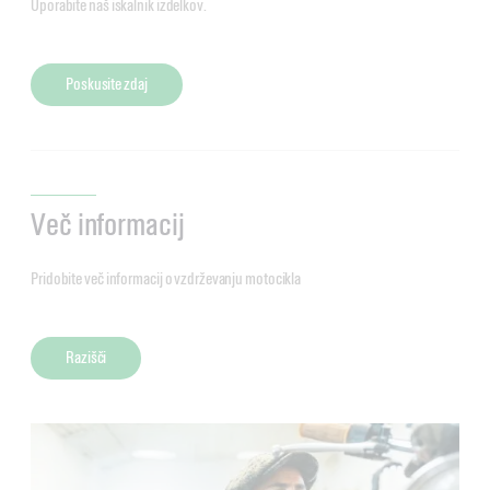
Uporabite naš iskalnik izdelkov.
Poskusite zdaj
Več informacij
Pridobite več informacij o vzdrževanju motocikla
Razišči