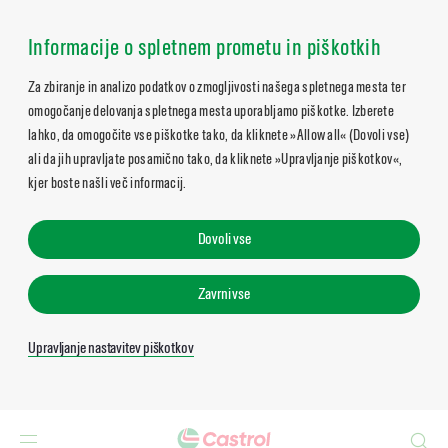
Informacije o spletnem prometu in piškotkih
Za zbiranje in analizo podatkov o zmogljivosti našega spletnega mesta ter
omogočanje delovanja spletnega mesta uporabljamo piškotke. Izberete
lahko, da omogočite vse piškotke tako, da kliknete »Allow all« (Dovoli vse)
ali da jih upravljate posamično tako, da kliknete »Upravljanje piškotkov«,
kjer boste našli več informacij.
Dovoli vse
Zavrni vse
Upravljanje nastavitev piškotkov
Search