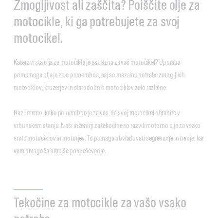
Zmogljivost ali zaščita? Poiščite olje za
motocikle, ki ga potrebujete za svoj
motocikel.
Katera vrsta olja za motocikle je ustrezna za vaš motocikel? Uporaba
primernega olja je zelo pomembna, saj so mazalne potrebe zmogljivih
motociklov, kruzerjev in starodobnih motociklov zelo različne.
Razumemo, kako pomembno je za vas, da svoj motocikel ohranite v
vrhunskem stanju. Naši inženirji za tekočine so razvili motorno olje za vsako
vrsto motociklov in motorjev. To pomaga obvladovati segrevanje in trenje, kar
vam omogoča hitrejše pospeševanje.
Tekočine za motocikle za vašo vsako