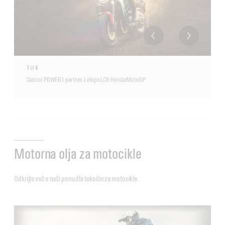
1
of
4
Castrol POWER1 partner z ekipo LCR Honda MotoGP
Motorna olja za motocikle
Odkrijte več o naši ponudbi tekočin za motocikle.