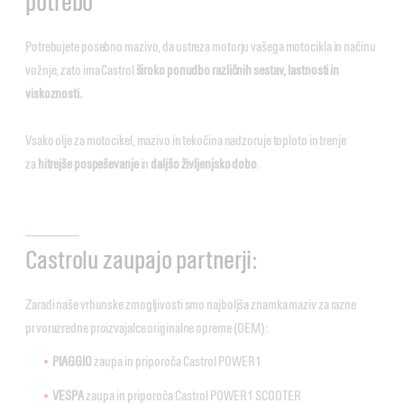
potrebo
Potrebujete posebno mazivo, da ustreza motorju vašega motocikla in načinu
vožnje, zato ima Castrol
široko ponudbo različnih sestav, lastnosti in
viskoznosti.
Vsako olje za motocikel, mazivo in tekočina nadzoruje toploto in trenje
za
hitrejše pospeševanje
in
daljšo življenjsko dobo
.
Castrolu zaupajo partnerji:
Zaradi naše vrhunske zmogljivosti smo najboljša znamka maziv za razne
prvorazredne proizvajalce originalne opreme (OEM):
PIAGGIO
zaupa in priporoča Castrol POWER1
VESPA
zaupa in priporoča Castrol POWER1 SCOOTER