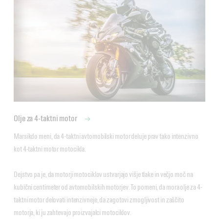
Olje za 4-taktni motor
Marsikdo meni, da 4-taktni avtomobilski motor deluje prav tako intenzivno 
kot 4-taktni motor motocikla. 

Dejstvo pa je, da motorji motociklov ustvarjajo višje tlake in večjo moč na 
kubični centimeter od avtomobilskih motorjev. To pomeni, da mora olje za 4-
taktni motor delovati intenzivneje, da zagotovi zmogljivost in zaščito 
motorja, ki ju zahtevajo proizvajalci motociklov.