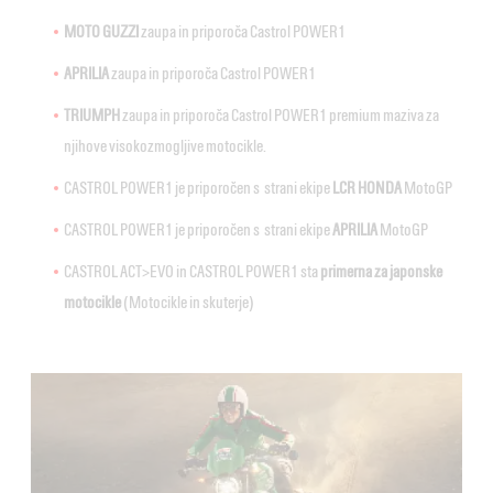
MOTO GUZZI
zaupa in priporoča Castrol POWER1
APRILIA
zaupa in priporoča Castrol POWER1
TRIUMPH
zaupa in priporoča Castrol POWER1 premium maziva za
njihove visokozmogljive motocikle.
CASTROL POWER1 je priporočen s strani ekipe
LCR HONDA
MotoGP
CASTROL POWER1 je priporočen s strani ekipe
APRILIA
MotoGP
CASTROL ACT>EVO in CASTROL POWER1 sta
primerna za japonske
motocikle
(Motocikle in skuterje)