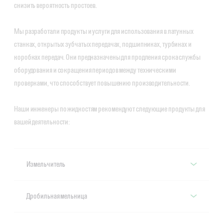
снизить вероятность простоев.
Мы разработали продукты и услуги для использования в латунных
станках, открытых зубчатых передачах, подшипниках, турбинах и
коробках передач. Они предназначены для продления срока службы
оборудования и сокращения периодов между техническими
проверками, что способствует повышению производительности.
Наши инженеры по жидкостям рекомендуют следующие продукты для
вашей деятельности:
Измельчитель
Измельчитель
Дробильная мельница
Турбины