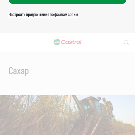
Настроить предпочтения по файлам cookie
Search
Main
Content
Сахар