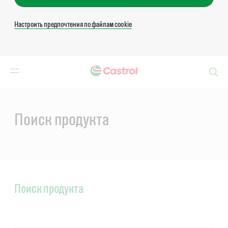
Настроить предпочтения по файлам cookie
Search
Main
Content
Поиск продукта
Поиск продукта