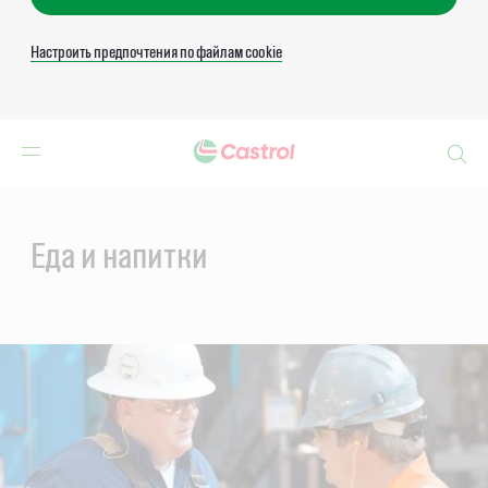
Настроить предпочтения по файлам cookie
Search
Main
Content
Еда и напитки