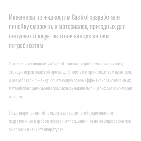
Инженеры по жидкостям Castrol разработали
линейку смазочных материалов, пригодных для
пищевых продуктов, отвечающих вашим
потребностям
Инженеры по жидкостям
Castrol понимают проблемы смазывания,
стоящие перед пищевой промышленностью и производством напитков,
и разработали линейку, сочетающую в себе эффективность смазочных
материалов премиум-класса с использованием пищевых базовых масел
и сырья.
Наша широкая линейка смазывает все типы оборудования: от
гидравлики до коробок передач, от подшипников до компрессоров при
высоких и низких температурах.