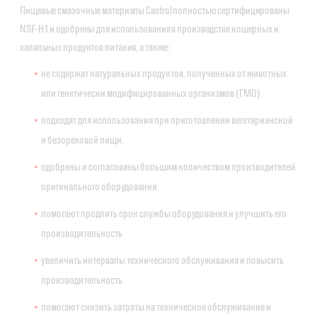
Пищевые смазочные материалы Castrol полностью сертифицированы
NSF-H1 и одобрены для использования в производстве кошерных и
халяльных продуктов питания, а также:
не содержат натуральных продуктов, полученных от животных
или генетически модифицированных организмов (ГМО)
подходят для использования при приготовлении вегетарианской
и безореховой пищи.
одобрены и согласованы большим количеством производителей
оригинального оборудования
помогают продлить срок службы оборудования и улучшить его
производительность
увеличить интервалы технического обслуживания и повысить
производительность
помогают снизить затраты на техническое обслуживание и