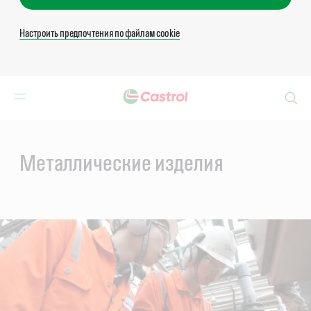
Настроить предпочтения по файлам cookie
Search
Main
Content
Металлические изделия