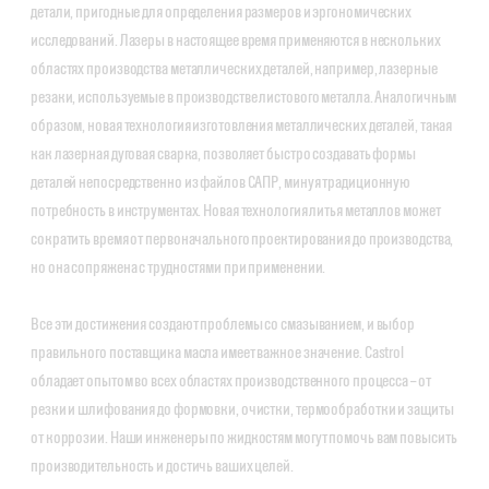
детали, пригодные для определения размеров и эргономических
исследований. Лазеры в настоящее время применяются в нескольких
областях производства металлических деталей, например, лазерные
резаки, используемые в производстве листового металла. Аналогичным
образом, новая технология изготовления металлических деталей, такая
как лазерная дуговая сварка, позволяет быстро создавать формы
деталей непосредственно из файлов САПР, минуя традиционную
потребность в инструментах. Новая технология литья металлов может
сократить время от первоначального проектирования до производства,
но она сопряжена с трудностями при применении.
Все эти достижения создают проблемы со смазыванием, и выбор
правильного поставщика масла имеет важное значение. Castrol
обладает опытом во всех областях производственного процесса – от
резки и шлифования до формовки, очистки, термообработки и защиты
от коррозии. Наши инженеры по жидкостям могут помочь вам повысить
производительность и достичь ваших целей.