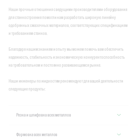
Наши прочные отношения с ведущими производителями оборудования
для станкостроения помогли нам разработать широкую линейку
одобренных смазочных материалов, соответствующих спецификациям
и требованиям станков.
Благодаря нашим знаниям и опыту мы можем помочь вам обеспечить
надежность, стабильность и экономическую конкурентоспособность
на требовательном и постоянно развивающемся рынке.
Наши инженеры по жидкостям рекомендуют для вашей деятельности
следующие продукты:
Резка и шлифовка всех металлов
Резка и шлифовка всех металлов
Формовка всех металлов