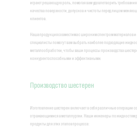
играют решающую роль, помогая вам удовлетворить требовани
качества поверхности, допусков и чистоты перед лицом меняющ
клиентов.
Наша продукция совместима с широким спектром материалов и 
специалисты помогут вам выбрать наиболее подходящие жидкос
металлообработки, чтобы ваши процессы производства шестер
конкурентоспособными и эффективными.
Производство шестерен
Изготовление шестерен включает в себя различные операции со
отражающимися в металлургии. Наши инженеры по жидкостям
продукты для этих этапов процесса: