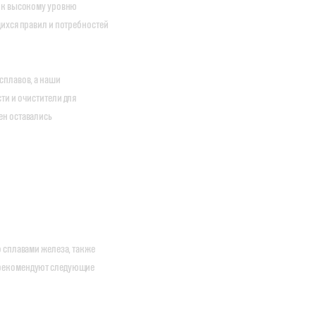
я к высокому уровню
ихся правил и потребностей
сплавов, а наши
ти и очистители для
ен оставались
 сплавами железа, также
 рекомендуют следующие