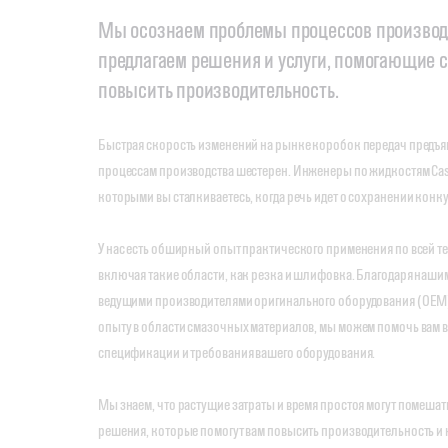
Мы осознаем проблемы процессов производ
предлагаем решения и услуги, помогающие с
повысить производительность.
Быстрая скорость изменений на рынке коробок передач предъя
процессам производства шестерен. Инженеры по жидкостям Cas
которыми вы сталкиваетесь, когда речь идет о сохранении кон
У нас есть обширный опыт практического применения по всей т
включая такие области, как резка и шлифовка. Благодаря наш
ведущими производителями оригинального оборудования (OEM) 
опыту в области смазочных материалов, мы можем помочь вам
спецификации и требования вашего оборудования.
Мы знаем, что растущие затраты и время простоя могут помешат
решения, которые помогут вам повысить производительность и