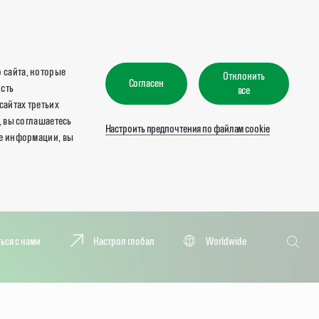
 сайта, которые
Отклонить
Согласен
ость
все
сайтах третьих
, вы соглашаетесь
Настроить предпочтения по файлам cookie
ше информации, вы
Поиск
ься с нами
Кастрол глобал
Worldwide
Поиск