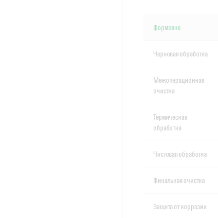
Формовка
Черновая обработка
Межоперационная
очистка
Термическая
обработка
Чистовая обработка
Финальная очистка
Защита от коррозии