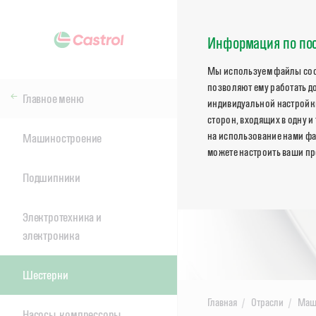
Информация по пос
Мы используем файлы cook
позволяют ему работать д
Главное меню
индивидуальной настройки
сторон, входящих в одну и
на использование нами фа
Машиностроение
можете настроить ваши пр
Подшипники
Электротехника и
электроника
Шестерни
Главная
Отрасли
Маш
Насосы, компрессоры,