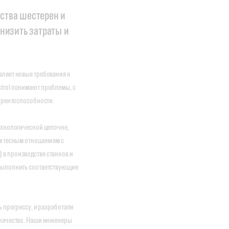
ства шестерен и
низить затраты и
вляет новые требования к
trol понимают проблемы, с
курентоспособности.
ехнологической цепочке,
им тесным отношениям с
в производстве станков и
 выполнить соответствующие
ь прогрессу, и разработали
 качество. Наши инженеры