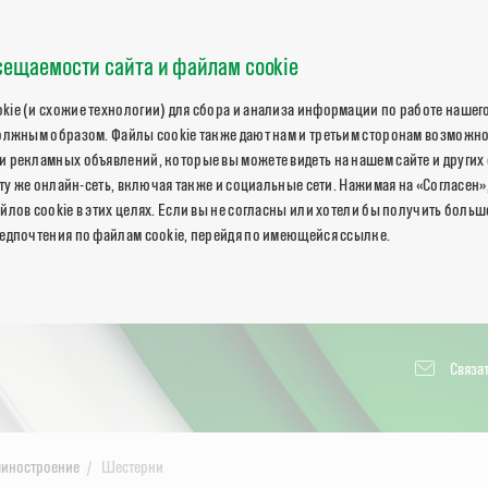
ещаемости сайта и файлам cookie
ie (и схожие технологии) для сбора и анализа информации по работе нашего
олжным образом. Файлы cookie также дают нам и третьим сторонам возможн
 рекламных объявлений, которые вы можете видеть на нашем сайте и других 
 ту же онлайн-сеть, включая также и социальные сети. Нажимая на «Согласен»
йлов cookie в этих целях. Если вы не согласны или хотели бы получить боль
едпочтения по файлам cookie, перейдя по имеющейся ссылке.
Связат
иностроение
Шестерни