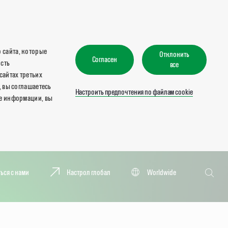
 сайта, которые
Отклонить
Согласен
ость
все
сайтах третьих
, вы соглашаетесь
Настроить предпочтения по файлам cookie
ше информации, вы
Поиск
ься с нами
Кастрол глобал
Worldwide
Поиск