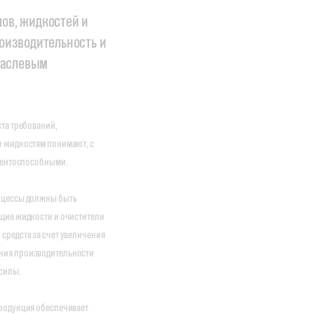
ов, жидкостей и
оизводительность и
раслевым
та требований,
о жидкостям понимают, с
урентоспособными.
оцессы должны быть
щие жидкости и очистители
средств за счет увеличения
ния производительности
силы.
родукция обеспечивает