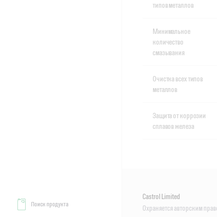
типов металлов
Минимальное
количество
смазывания
Очистка всех типов
металлов
Защита от коррозии
сплавов железа
Castrol Limited
Поиск продукта
Охраняется авторским прав