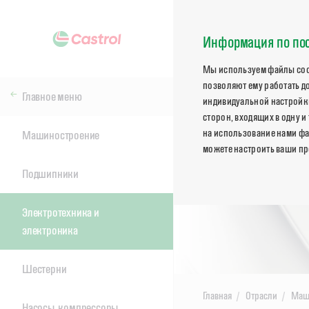
Информация по пос
Мы используем файлы cook
позволяют ему работать д
Главное меню
индивидуальной настройки
сторон, входящих в одну и
на использование нами фа
Машиностроение
можете настроить ваши пр
Подшипники
Электротехника и
электроника
Шестерни
Главная
Отрасли
Маш
Насосы, компрессоры,