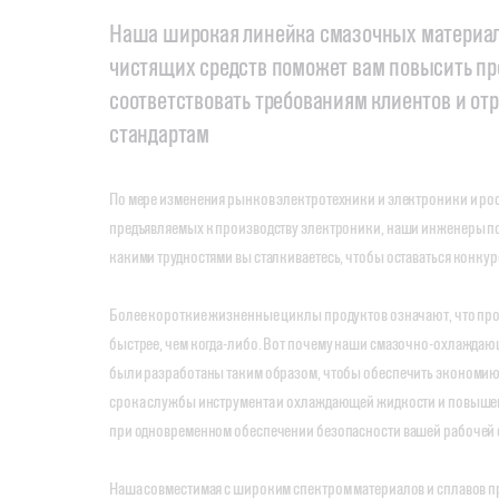
Наша широкая линейка смазочных материал
чистящих средств поможет вам повысить пр
соответствовать требованиям клиентов и от
стандартам
По мере изменения рынков электротехники и электроники и рос
предъявляемых к производству электроники, наши инженеры п
какими трудностями вы сталкиваетесь, чтобы оставаться конк
Более короткие жизненные циклы продуктов означают, что пр
быстрее, чем когда-либо. Вот почему наши смазочно-охлаждаю
были разработаны таким образом, чтобы обеспечить экономию 
срока службы инструмента и охлаждающей жидкости и повыше
при одновременном обеспечении безопасности вашей рабочей 
Наша совместимая с широким спектром материалов и сплавов п