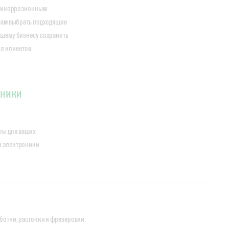
антикоррозионным
 вам выбрать подходящие
ашему бизнесу сохранить
л клиентов.
оники
ты для ваших
и электроники:
ботки, расточки и фрезеровки.