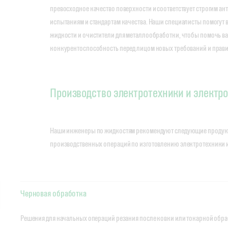
превосходное качество поверхности и соответствует строгим 
испытаниям и стандартам качества. Наши специалисты помогут
жидкости и очистители для металлообработки, чтобы помочь в
конкурентоспособность перед лицом новых требований и прави
Производство электротехники и электр
Наши инженеры по жидкостям рекомендуют следующие продук
производственных операций по изготовлению электротехники 
Черновая обработка
Решения для начальных операций резания после ковки или токарной обра