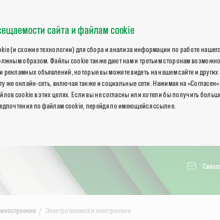
ещаемости сайта и файлам cookie
ie (и схожие технологии) для сбора и анализа информации по работе нашего
олжным образом. Файлы cookie также дают нам и третьим сторонам возможн
 рекламных объявлений, которые вы можете видеть на нашем сайте и других 
 ту же онлайн-сеть, включая также и социальные сети. Нажимая на «Согласен»
йлов cookie в этих целях. Если вы не согласны или хотели бы получить боль
едпочтения по файлам cookie, перейдя по имеющейся ссылке.
Связат
иностроение
Электротехника и электроника