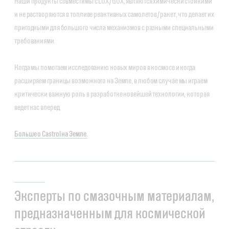
Наши продукты совместимы с LOX/GOX, являются химически стойкими
и не растворяются в топливе реактивных самолетов/ракет, что делает их
пригодными для большого числа механизмов с разными специальными
требованиями.
Когда мы помогаем исследованию новых миров в космосе и когда
расширяем границы возможного на Земле, в любом случае мы играем
критически важную роль в разработке новейшей технологии, которая
ведет нас вперед.
Больше о Castrol на Земле.
Эксперты по смазочным материалам,
предназначенным для космической