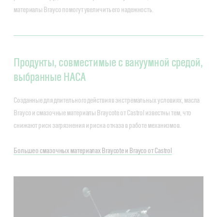
материалы Brayco помогут увеличить его надежность.
Продукты, совместимые с вакуумной средой,
выбранные НАСА
Созданные для длительного действия в экстремальных условиях, масла
Brayco и смазочные материалы Braycote от Castrol известны тем, что
снижают риск загрязнения и риска отказа в работе механизмов.
Больше о смазочных материалах Braycote и Brayco от Castrol