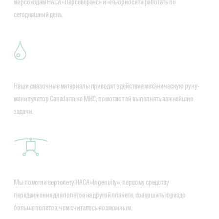
марсоходам НАСА «Персеверанс» и «Кьюриосити работать по
сегодняшний день.
Наши смазочные материалы приводят в действие механическую руку-
манипулятор Canadarm на МКС, помогают ей выполнять важнейшие
задачи.
Мы помогли вертолету НАСА «Ingenuity», первому средству
передвижения для полетов на другой планете, совершить гораздо
больше полетов, чем считалось возможным.