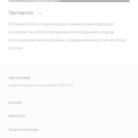
Партнерство
Избраные НАСА и сотрудничающие с визионерами следующего 
поколения, мы способствуем развитию исследования космоса, 
используя смазочные материалы, предназначенные для космической 
отрасли.
Castrol Limited
Охраняется авторским правом © 1999-2026
bp global
MSDS/PDS
Предпочтения куки