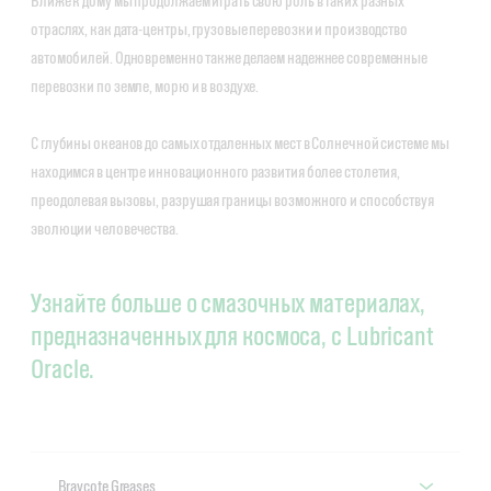
Ближе к дому мы продолжаем играть свою роль в таких разных
отраслях, как дата-центры, грузовые перевозки и производство
автомобилей. Одновременно также делаем надежнее современные
перевозки по земле, морю и в воздухе.
С глубины океанов до самых отдаленных мест в Солнечной системе мы
находимся в центре инновационного развития более столетия,
преодолевая вызовы, разрушая границы возможного и способствуя
эволюции человечества.
Узнайте больше о смазочных материалах,
предназначенных для космоса, с Lubricant
Oracle.
Braycote Greases