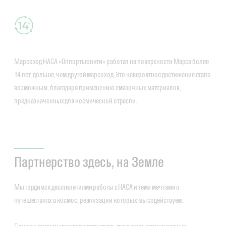
Марсоход НАСА «Оппортьюнити» работал на поверхности Марса более
14 лет, дольше, чем другой марсоход. Это невероятное достижение стало
возможным, благодаря применению смазочных материалов,
предназначенных для космической отрасли.
Партнерство здесь, на Земле
Мы гордимся десятилетиями работы с НАСА и теми мечтами о
путешествиях в космос, реализации которых мы содействуем.