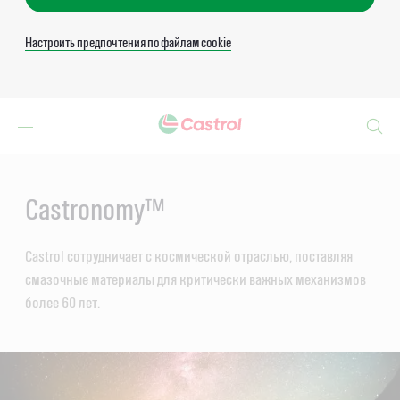
Настроить предпочтения по файлам cookie
Search
Main
Content
Castronomy™
Castrol сотрудничает с космической отраслью, поставляя
смазочные материалы для критически важных механизмов
более 60 лет.