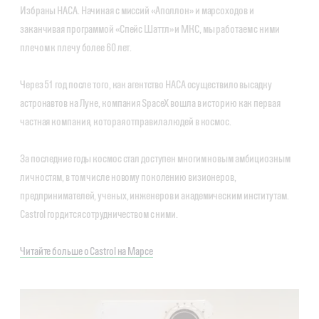
Избраны НАСА. Начиная с миссий «Аполлон» и марсоходов и
заканчивая программой «Спейс Шаттл» и МКС, мы работаем с ними
плечом к плечу более 60 лет.
Через 51 год после того, как агентство НАСА осуществило высадку
астронавтов на Луне, компания SpaceX вошла в историю как первая
частная компания, которая отправила людей в космос.
За последние годы космос стал доступен многим новым амбициозным
личностям, в том числе новому поколению визионеров,
предпринимателей, ученых, инженеров и академическим институтам.
Castrol гордится сотрудничеством с ними.
Читайте больше о Castrol на Марсе