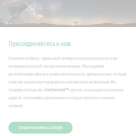
Присоединяйтесь к нам
Освоение космоса – идеальный пример ускорения прогресса, и мы
хотим рассказать об этих достижениях миру. Мы гордимся
десятилетиями работы в космической отрасли, деятельностью, которая
помогает нашим партнерам делать невозможное возможным. Мы
создаем сообщество «
Castronomer™
» для тех, кто находится в поисках
радости, энтузиазма и вдохновения, которые приносит освоение
космоса.
Следите за нами на LinkedIn