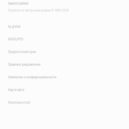
Castrol Limited
Охраняется авторским правом © 1999-2026
bp global
MSDS/PDS
Предпочтения куки
Правовое уведомление
Заявление о конфиденциальности
Карта сайта
Политика отосб