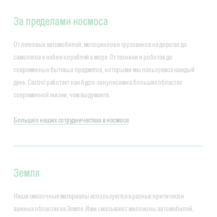
За пределами космоса
От легковых автомобилей, мотоциклов и грузовиков на дорогах до
самолетов в небе и кораблей в море. От техники и роботов до
современных бытовых предметов, которыми мы пользуемся каждый
день. Castrol работает как будто за кулисами в больших областях
современной жизни, чем вы думаете.
Больше о наших сотрудничествах в космосе
Земля
Наши смазочные материалы используются в разных критически
важных областях на Земле. Ими смазывают миллионы автомобилей,