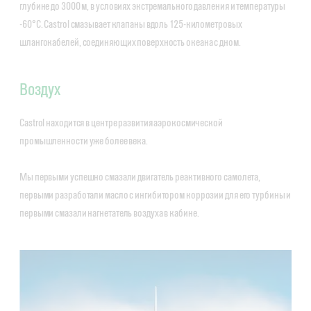
глубине до 3000 м, в условиях экстремального давления и температуры
-60°C. Castrol смазывает клапаны вдоль 125-километровых
шлангокабелей, соединяющих поверхность океана с дном.
Воздух
Castrol находится в центре развития аэрокосмической
промышленности уже более века.
Мы первыми успешно смазали двигатель реактивного самолета,
первыми разработали масло с ингибитором коррозии для его турбины и
первыми смазали нагнетатель воздуха в кабине.