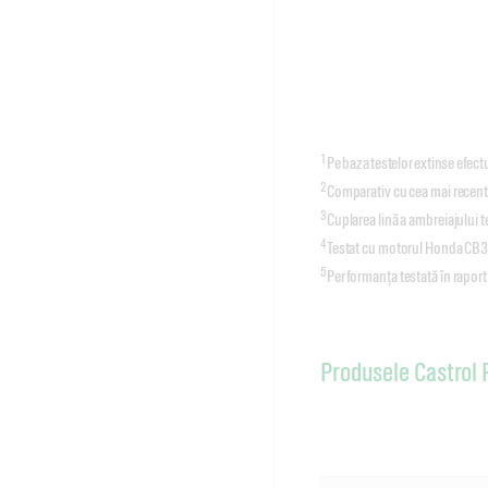
1
Pe baza testelor extinse efec
2
Comparativ cu cea mai recentă
3
Cuplarea lină a ambreiajului
4
Testat cu motorul Honda CB
5
Performanța testată în raport
Produsele Castro