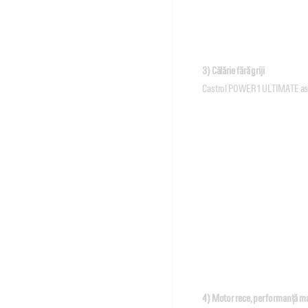
3) Călărie fără griji
Castrol POWER1 ULTIMATE asig
4) Motor rece, performanță 