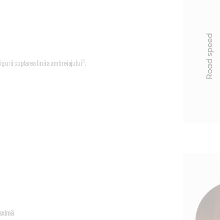
3
ură cuplarea lină a ambreiajului
.
maximă