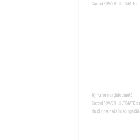
Castrol POWER1 ULTIMATE menț
5) Performanță de durată
Castrol POWER1 ULTIMATE rezist
după o perioadă îndelungată de