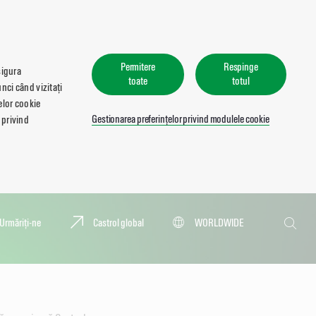
Permitere
Respinge
sigura
toate
totul
nci când vizitați
lelor cookie
Gestionarea preferințelor privind modulele cookie
 privind
Căutare
Urmăriți-ne
Castrol global
WORLDWIDE
Căutar