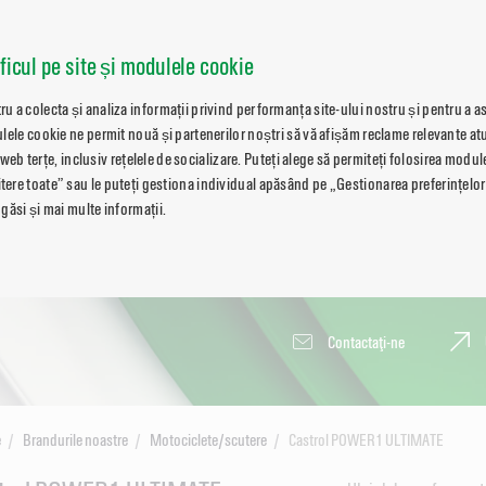
aficul pe site și modulele cookie
 a colecta și analiza informații privind performanța site-ului nostru și pentru a a
lele cookie ne permit nouă și partenerilor noștri să vă afișăm reclame relevante atu
i web terțe, inclusiv rețelele de socializare. Puteți alege să permiteți folosirea modu
re toate” sau le puteți gestiona individual apăsând pe „Gestionarea preferințelor
găsi și mai multe informații.
Contactaţi-ne
e
Brandurile noastre
Motociclete/scutere
Castrol POWER1 ULTIMATE