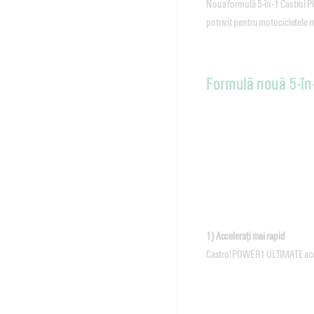
Noua formulă 5-în-1 Castrol P
potrivit pentru motocicletele 
Formulă nouă 5-în
1) Accelerați mai rapid
Castrol POWER1 ULTIMATE accel