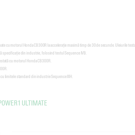
tuate cu motorul Honda CB300R la accelerație maximă timp de 30 de secunde. Uleiurile test
 specificație din industrie, folosind testul Sequence IVB.
 testată cu motorul Honda CB300R.
300R.
 cu limitele standard din industrie Sequence IIIH.
l POWER1 ULTIMATE