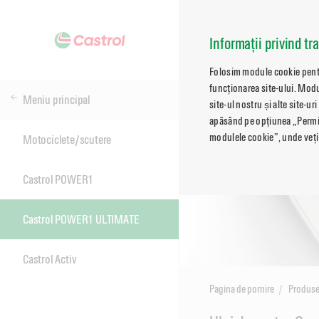
Informații privind tr
Folosim module cookie pentru
funcționarea site-ului. Modu
Meniu principal
site-ul nostru și alte site-ur
apăsând pe opțiunea „Permite
modulele cookie”, unde veți 
Motociclete/scutere
Castrol POWER1
Castrol POWER1 ULTIMATE
Castrol Activ
Pagina de pornire
Produs
Main