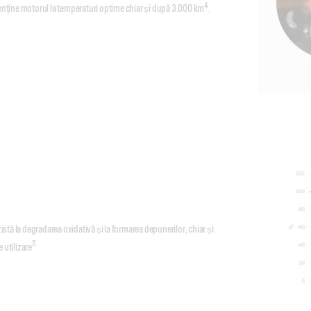
4
ine motorul la temperaturi optime chiar și după 3.000 km
.
ă la degradarea oxidativă și la formarea depunerilor, chiar și
5
 utilizare
.