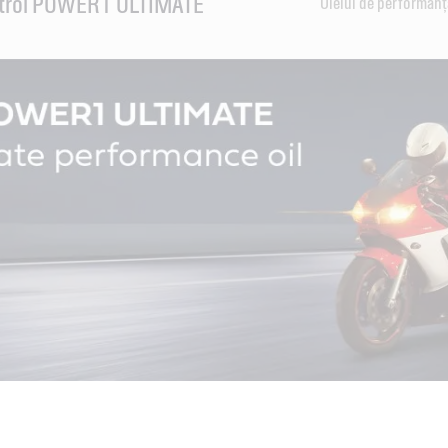
astrol POWER1 ULTIMATE
Uleiul de performanț