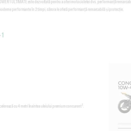
OWER1 ULTIMATE este dezvoltată pentru a oferi motocicletei dvs. performanță remarcabi
moderne performante în 2 timpi, cărora le oferă performanță remarcabilă și protecție.
-1
1
erează cu 4 metri înaintea uleiului premium concurent
.