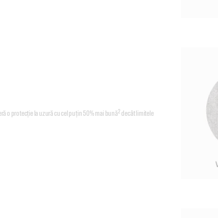
2
 o protecție la uzură cu cel puțin 50% mai bună
decât limitele