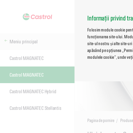
Informații privind tr
Folosim module cookie pentru
funcționarea site-ului. Modu
Meniu principal
site-ul nostru și alte site-ur
apăsând pe opțiunea „Permite
modulele cookie”, unde veți 
Castrol MAGNATEC
Castrol MAGNATEC
Castrol MAGNATEC Hybrid
Castrol MAGNATEC Stellantis
Pagina de pornire
Produs
Main