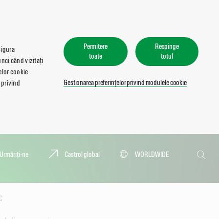
Permitere
Respinge
sigura
toate
totul
nci când vizitați
lelor cookie
Gestionarea preferințelor privind modulele cookie
 privind
Căutare
Urmăriți-ne
Castrol global
WORLDWIDE
Căutar
C