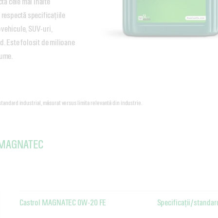
 cele mai înalte 
respectă specificațiile 
vehicule, SUV-uri, 
. Este folosit de milioane 
lume.
standard industrial, măsurat versus limita relevantă din industrie.
l MAGNATEC
Castrol MAGNATEC 0W-20 FE
Specificații/standar