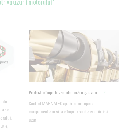
triva uzurii motorului*
Protecție împotriva deteriorării și uzurii
 de 
Castrol MAGNATEC ajută la protejarea 
ta se 
componentelor vitale împotriva deteriorării și 
rului, 
uzurii.
uție, 