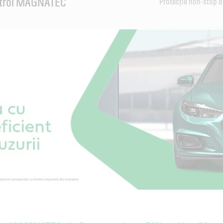
strol MAGNATEC
Protecție non-stop de