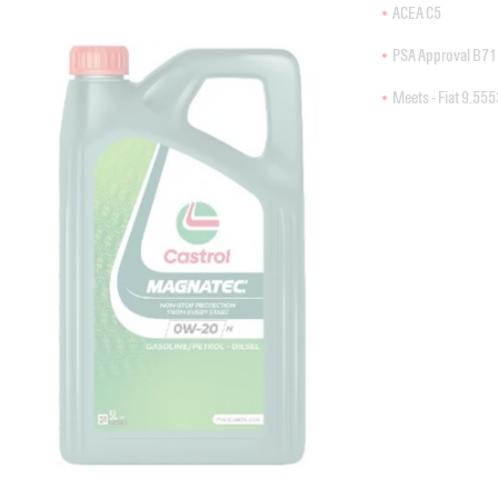
ACEA C5
PSA Approval B71
Meets - Fiat 9.5