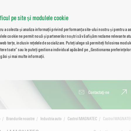
aficul pe site și modulele cookie
 a colecta și analiza informații privind performanța site-ului nostru și pentru a a
lele cookie ne permit nouă și partenerilor noștri să vă afișăm reclame relevante atu
i web terțe, inclusiv rețelele de socializare. Puteți alege să permiteți folosirea modu
re toate” sau le puteți gestiona individual apăsând pe „Gestionarea preferințelor
găsi și mai multe informații.
Contactaţi-ne
e
Brandurile noastre
Industria auto
Castrol MAGNATEC
Castrol MAGNATE