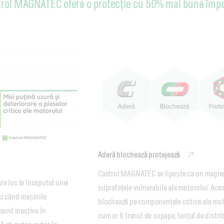
trol MAGNATEC oferă o protecție cu 50% mai bună împo
Aderă blochează protejează
Castrol MAGNATEC se lipește ca un magnet
e loc la începutul unei 
suprafețele vulnerabile ale motorului. Aces
ci când mașinile 
blochează pe componentele critice ale moto
sunt inactive în 
cum ar fi trenul de supape, lanțul de distrib