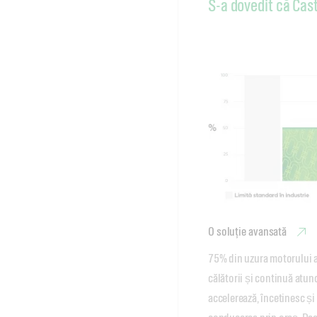
S-a dovedit că Cas
O soluție avansată
75% din uzura motorului ar
călătorii și continuă atun
accelerează, încetinesc și 