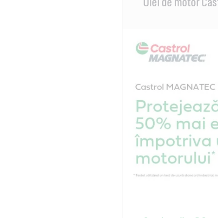
Ulei de motor Ca
Content