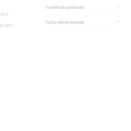
Fișa tehnică a produsului
 2010
Fișă cu date de securitate
5535-DM1