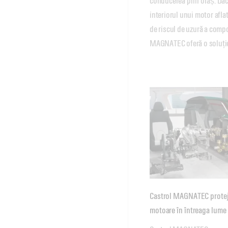
conducerea prin oraș. Dacă
interiorul unui motor aflat 
de riscul de uzură a compo
MAGNATEC oferă o soluție
Castrol MAGNATEC protej
motoare în întreaga lume