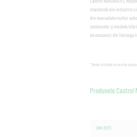
Castrol MAGNATEC respectă
standarde din industrie și 
din manualele multor auto
camionete și modele hibrid
de mecanici din întreaga 
*Testat utilizând un test de uzură 
Produsele Castro
0W-20 FE