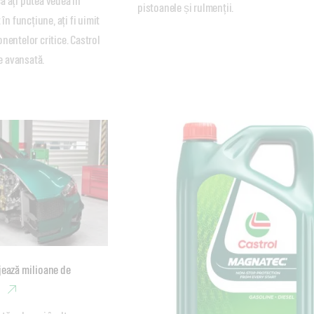
 ați putea vedea în 
pistoanele și rulmenții.
în funcțiune, ați fi uimit 
nentelor critice. Castrol 
 avansată.
ează milioane de