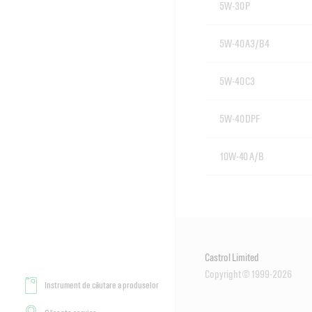
5W-30 P
5W-40 A3/B4
5W-40 C3
5W-40 DPF
10W-40 A/B
Castrol Limited
Copyright © 1999-2026
Instrument de căutare a produselor