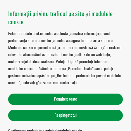
Informații privind traficul pe site și modulele
cookie
Folosim module cookie pentru a colecta și analiza informații privind
performanța site-ului nostru și pentru a asigura funcționarea site-ului.
Modulele cookie ne permit nouă și partenerilor noștri să vă afișăm reclame
relevante atunci când vizitați site-ul nostru și alte site-uri web terțe,
inclusiv rețelele de socializare. Puteți alege să permiteți folosirea
modulelor cookie apăsând pe opțiunea „Permitere toate” sau le puteți
gestiona individual apăsând pe „Gestionarea preferințelor privind modulele
cookie”, unde veți găsi și mai multe informații.
Permitere toate
Respinge totul
Gestionarea preferințelor privind modulele cookie