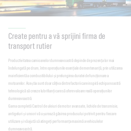
Create pentru a vă sprijini firma de
transport rutier
Productivitatea camioanelor dumneavoastră depinde de prezența lor mai
îndelungată pe drum, între operațiunile esențiale de mentenanță, prin utilizarea
mai eficientă a combustibilului și prelungirea duratei de funcționare a
motoarelor. Aceștia sunt doar câțiva dintre factorii care inspiră echipa noastră
tehnologică să creeze lubrifianți care să ofere valoare reală operațiunilor
dumneavoastră.
Gama completă Castrol de uleiuri de motor avansate, lichide de transmisie,
antigeluri și unsori vă ușurează găsirea produsului potrivit pentru fiecare
utilizare și vă ajută să atingeți performanța maximă a vehiculelor
dumneavoastră.