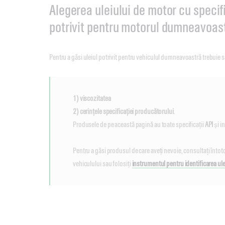
Alegerea uleiului de motor cu specifi
potrivit pentru motorul dumneavoast
Pentru a găsi uleiul potrivit pentru vehiculul dumneavoastră trebuie 
1) viscozitatea
2) cerințele specificației producătorului
.
Produsele de pe această pagină au toate specificații
API
și i
Pentru a găsi produsul de care aveți nevoie, consultați înt
vehiculului sau folosiți
instrumentul pentru identificarea ule