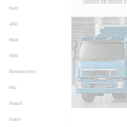
Uleiuri de motor c
Content
Deutz
JASO
Mack
MAN
Mercedes-Benz
Mtu
Renault
Scania