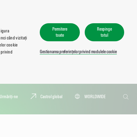
Permitere
Respinge
sigura
toate
totul
nci când vizitați
lelor cookie
Gestionarea preferințelor privind modulele cookie
 privind
Căutare
Urmăriți-ne
Castrol global
WORLDWIDE
Căutar