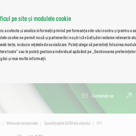
aficul pe site și modulele cookie
 a colecta și analiza informații privind performanța site-ului nostru și pentru a a
lele cookie ne permit nouă și partenerilor noștri să vă afișăm reclame relevante atu
i web terțe, inclusiv rețelele de socializare. Puteți alege să permiteți folosirea modu
re toate” sau le puteți gestiona individual apăsând pe „Gestionarea preferințelor
găsi și mai multe informații.
Contactaţi-ne
e
Vehicule comerciale
Specificațiile OEM ale uleiului
API