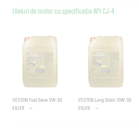
Uleiuri de motor cu specificația API CJ-4
VECTON Fuel Saver 5W-30
VECTON Long Drain 10W-30
E6/E9
E6/E9
Uleiuri de motor cu specificația API CI-4
Uleiuri de motor cu specificația API CF-2
Uleiuri de motor cu specificația API CF
Uleiuri de motor cu specificația API CH-4