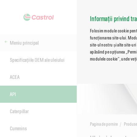
Informații privind tr
Folosim module cookie pentru
funcționarea site-ului. Modu
Meniu principal
site-ul nostru și alte site-ur
apăsând pe opțiunea „Permite
modulele cookie”, unde veți 
Specificațiile OEM ale uleiului
ACEA
API
Caterpillar
Pagina de pornire
Produs
Cummins
Main