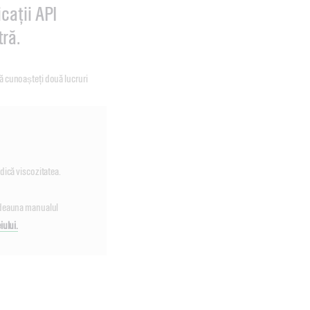
cații API
ră.
să cunoașteți două lucruri
ndică viscozitatea.
otdeauna manualul
iului.