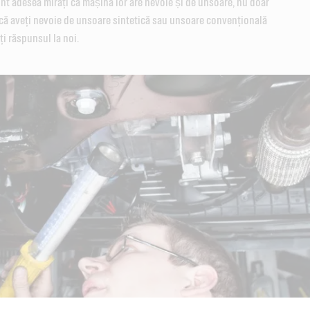
nt adesea mirați că mașina lor are nevoie și de unsoare, nu doar
dacă aveți nevoie de unsoare sintetică sau unsoare convențională
ți răspunsul la noi.