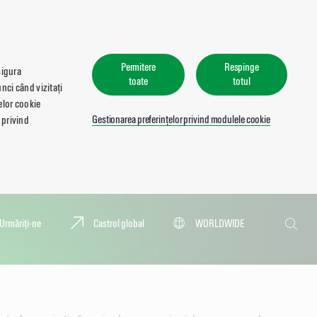
Permitere
Respinge
sigura
toate
totul
nci când vizitați
lelor cookie
Gestionarea preferințelor privind modulele cookie
 privind
Căutare
Urmăriți-ne
Castrol global
WORLDWIDE
Căutar