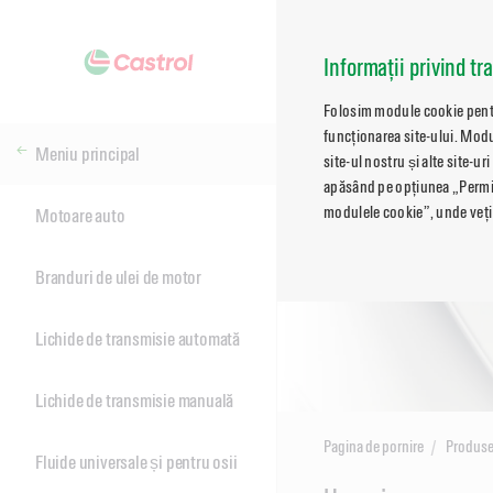
Informații privind tr
Folosim module cookie pentru
funcționarea site-ului. Modu
Meniu principal
site-ul nostru și alte site-ur
apăsând pe opțiunea „Permite
modulele cookie”, unde veți 
Motoare auto
Branduri de ulei de motor
Lichide de transmisie automată
Lichide de transmisie manuală
Pagina de pornire
Produs
Fluide universale și pentru osii
Main