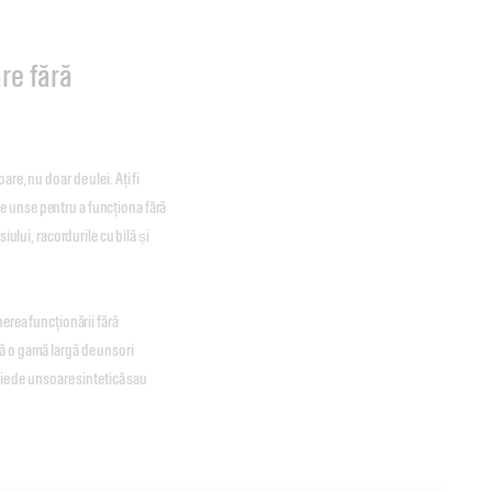
re fără
re, nu doar de ulei. Ați fi
 unse pentru a funcționa fără
iului, racordurile cu bilă și
erea funcționării fără
ă o gamă largă de unsori
oie de unsoare sintetică sau