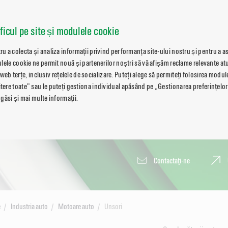
aficul pe site și modulele cookie
 a colecta și analiza informații privind performanța site-ului nostru și pentru a a
lele cookie ne permit nouă și partenerilor noștri să vă afișăm reclame relevante atu
i web terțe, inclusiv rețelele de socializare. Puteți alege să permiteți folosirea modu
re toate” sau le puteți gestiona individual apăsând pe „Gestionarea preferințelor
găsi și mai multe informații.
Contactaţi-ne
e
Industria auto
Motoare auto
Unsori