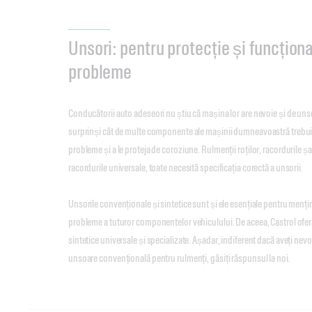
Unsori: pentru protecție și funcționa
probleme
Conducătorii auto adeseori nu știu că mașina lor are nevoie și de unsoa
surprinși cât de multe componente ale mașinii dumneavoastră trebuie
probleme și a le proteja de coroziune. Rulmenții roților, racordurile șas
racordurile universale, toate necesită specificația corectă a unsorii.
Unsorile convenționale și sintetice sunt și ele esențiale pentru mențin
probleme a tuturor componentelor vehiculului. De aceea, Castrol ofer
sintetice universale și specializate. Așadar, indiferent dacă aveți nev
unsoare convențională pentru rulmenți, găsiți răspunsul la noi.