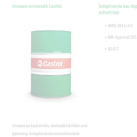
Unsoare universală Castrol
Îndeplinește sau de
industriale:
MAN 284
Li-H 2
MB-Approval 265
NLGI 2
Unsoare pe bază de litiu, destinată lubrifierii unei
game largi de lagăre de alunecare folosite în