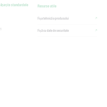
pășește standardele
Resurse utile
Fișa tehnică a produsului
.1
Fișă cu date de securitate