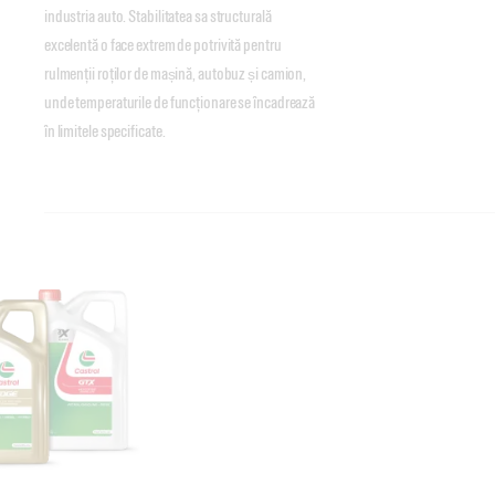
industria auto. Stabilitatea sa structurală
excelentă o face extrem de potrivită pentru
rulmenții roților de mașină, autobuz și camion,
unde temperaturile de funcționare se încadrează
în limitele specificate.