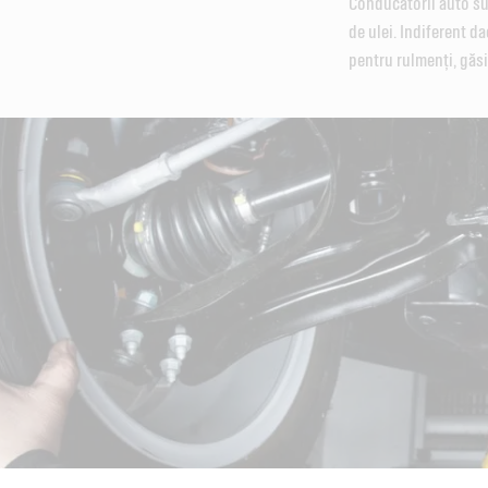
Conducătorii auto su
de ulei. Indiferent 
pentru rulmenți, găsi