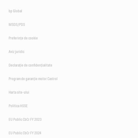
bp Global
MSDS/PDS
Preferințe de cookie
Aviz juridic
Declarație de confidențialitate
Program de garanție motor Castrol
Harta site-ului
Politica HSSE
EU Public CbCr FY 2023
EU Public CbCr FY 2024