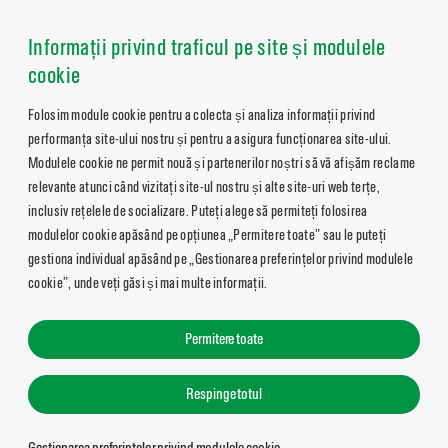
Informații privind traficul pe site și modulele
cookie
Folosim module cookie pentru a colecta și analiza informații privind
performanța site-ului nostru și pentru a asigura funcționarea site-ului.
Modulele cookie ne permit nouă și partenerilor noștri să vă afișăm reclame
relevante atunci când vizitați site-ul nostru și alte site-uri web terțe,
inclusiv rețelele de socializare. Puteți alege să permiteți folosirea
modulelor cookie apăsând pe opțiunea „Permitere toate” sau le puteți
gestiona individual apăsând pe „Gestionarea preferințelor privind modulele
cookie”, unde veți găsi și mai multe informații.
Permitere toate
Respinge totul
Gestionarea preferințelor privind modulele cookie