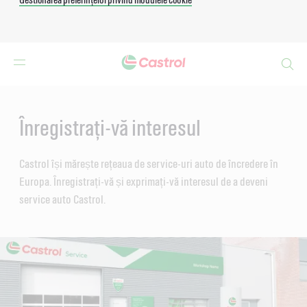
Search
Main
Content
Înregistrați-vă interesul
Castrol își mărește rețeaua de service-uri auto de încredere în
Europa. Înregistrați-vă și exprimați-vă interesul de a deveni
service auto Castrol.