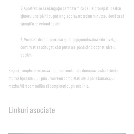
3.
Apoi trebuie să adăugați o cantitate mică de ulei proaspăt, ideal cu
ajutorul unei pâlnii cu gât lung, apoi așteptați un minut sau două ca să
ajungă în colectorul de ulei
4.
Verificați din nou uleiul cu ajutorul jojei indicatoare de nivel și
continuați să adăugați câte puțin ulei până când obțineți nivelul
potrivit.
Rețineți: umplerea excesivă dăunează motorului dumneavoastră la fel de
mult ca lipsa uleiului, prin urmare nu completați uleiul până la marcajul
maxim. Vă recomandăm să completați puțin sub linie.
Linkuri asociate