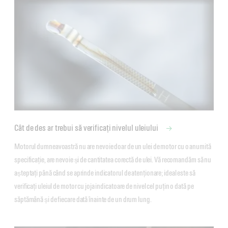
Cât de des ar trebui să verificați nivelul uleiului
Motorul dumneavoastră nu are nevoie doar de un ulei de motor cu o anumită 
specificație, are nevoie și de cantitatea corectă de ulei. Vă recomandăm să nu 
așteptați până când se aprinde indicatorul de atenționare; ideal este să 
verificați uleiul de motor cu joja indicatoare de nivel cel puțin o dată pe 
săptămână și de fiecare dată înainte de un drum lung.