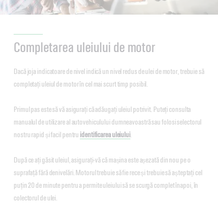
Completarea uleiului de motor
Dacă joja indicatoare de nivel indică un nivel redus de ulei de motor, trebuie să
completați uleiul de motor în cel mai scurt timp posibil.
Primul pas este să vă asigurați că adăugați uleiul potrivit. Puteți consulta
manualul de utilizare al autovehiculului dumneavoastră sau folosi selectorul
nostru rapid și facil pentru
identificarea uleiului
.
După ce ați găsit uleiul, asigurați-vă că mașina este așezată din nou pe o
suprafață fără denivelări. Motorul trebuie să fie rece și trebuie să așteptați cel
puțin 20 de minute pentru a permite uleiului să se scurgă complet înapoi, în
colectorul de ulei.