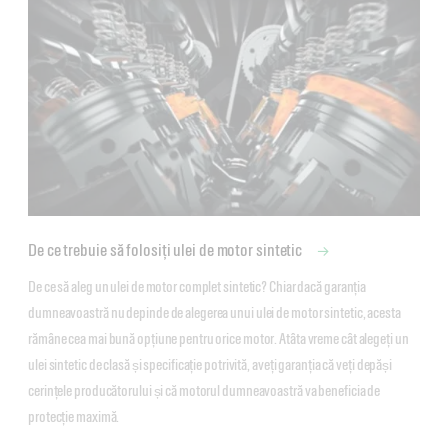
De ce trebuie să folosiți ulei de motor sintetic
De ce să aleg un ulei de motor complet sintetic? Chiar dacă garanția 
dumneavoastră nu depinde de alegerea unui ulei de motor sintetic, acesta 
rămâne cea mai bună opțiune pentru orice motor. Atâta vreme cât alegeți un 
ulei sintetic de clasă și specificație potrivită, aveți garanția că veți depăși 
cerințele producătorului și că motorul dumneavoastră va beneficia de 
protecție maximă.