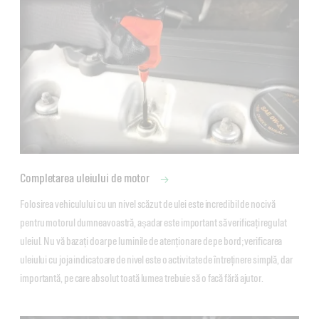
Completarea uleiului de motor
Folosirea vehiculului cu un nivel scăzut de ulei este incredibil de nocivă 
pentru motorul dumneavoastră, așadar este important să verificați regulat 
uleiul. Nu vă bazați doar pe luminile de atenționare de pe bord; verificarea 
uleiului cu joja indicatoare de nivel este o activitate de întreținere simplă, dar 
importantă, pe care absolut toată lumea trebuie să o facă fără ajutor.