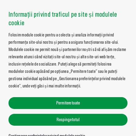
Informații privind traficul pe site și modulele
cookie
Folosim module cookie pentru a colecta și analiza informații privind
performanța site-ului nostru și pentru a asigura funcționarea site-ului.
Modulele cookie ne permit nouă și partenerilor noștri să vă afișăm reclame
relevante atunci când vizitați site-ul nostru și alte site-uri web terțe,
inclusiv rețelele de socializare. Puteți alege să permiteți folosirea
modulelor cookie apăsând pe opțiunea „Permitere toate” sau le puteți
gestiona individual apăsând pe „Gestionarea preferințelor privind modulele
cookie”, unde veți găsi și mai multe informații.
Permitere toate
Respinge totul
Gestionarea preferințelor privind modulele cookie