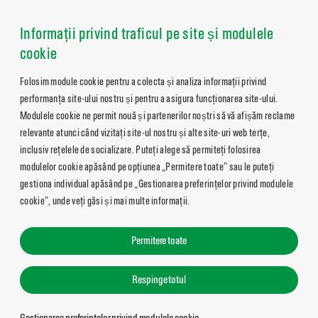
Informații privind traficul pe site și modulele
cookie
Folosim module cookie pentru a colecta și analiza informații privind
performanța site-ului nostru și pentru a asigura funcționarea site-ului.
Modulele cookie ne permit nouă și partenerilor noștri să vă afișăm reclame
relevante atunci când vizitați site-ul nostru și alte site-uri web terțe,
inclusiv rețelele de socializare. Puteți alege să permiteți folosirea
modulelor cookie apăsând pe opțiunea „Permitere toate” sau le puteți
gestiona individual apăsând pe „Gestionarea preferințelor privind modulele
cookie”, unde veți găsi și mai multe informații.
Permitere toate
Respinge totul
Gestionarea preferințelor privind modulele cookie