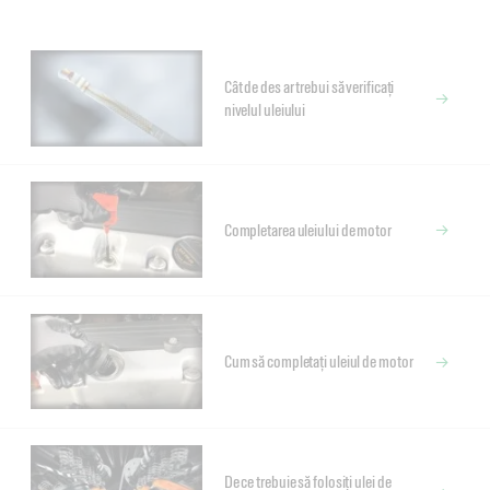
Cât de des ar trebui să verificați
nivelul uleiului
Completarea uleiului de motor
Cum să completați uleiul de motor
De ce trebuie să folosiți ulei de