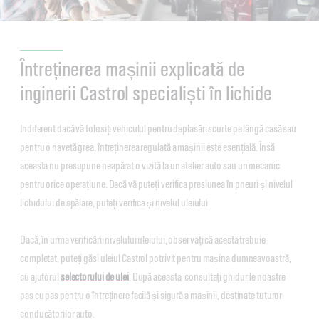
Întreținerea mașinii explicată de
inginerii Castrol specialiști în lichide
Indiferent dacă vă folosiți vehiculul pentru deplasări scurte pe lângă casă sau
pentru o navetă grea, întreținerea regulată a mașinii este esențială. Însă
aceasta nu presupune neapărat o vizită la un atelier auto sau un mecanic
pentru orice operațiune. Dacă vă puteți verifica presiunea în pneuri și nivelul
lichidului de spălare, puteți verifica și nivelul uleiului.
Dacă, în urma verificării nivelului uleiului, observați că acesta trebuie
completat, puteți găsi uleiul Castrol potrivit pentru mașina dumneavoastră,
cu ajutorul
selectorului de ulei
. După aceasta, consultați ghidurile noastre
pas cu pas pentru o întreținere facilă și sigură a mașinii, destinate tuturor
conducătorilor auto.