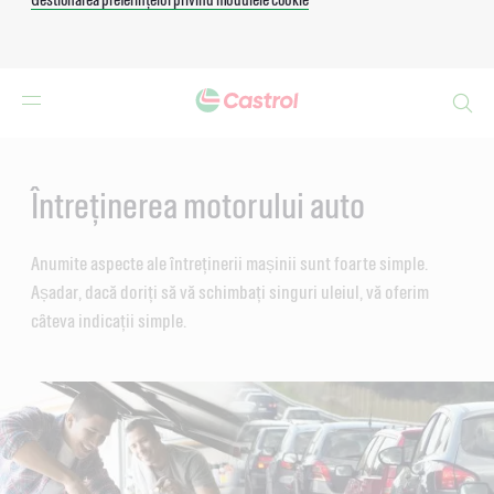
Search
Main
Content
Întreținerea motorului auto
Anumite aspecte ale întreținerii mașinii sunt foarte simple.
Așadar, dacă doriți să vă schimbați singuri uleiul, vă oferim
câteva indicații simple.