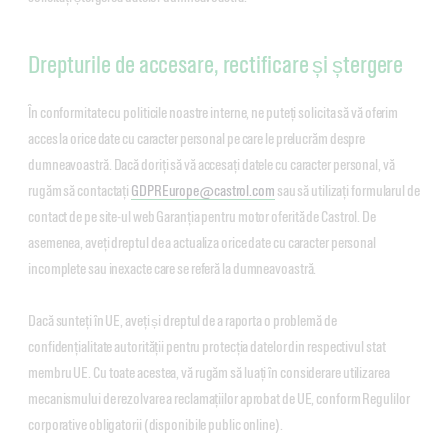
Drepturile de accesare, rectificare și ștergere
În conformitate cu politicile noastre interne, ne puteți solicita să vă oferim
acces la orice date cu caracter personal pe care le prelucrăm despre
dumneavoastră. Dacă doriți să vă accesați datele cu caracter personal, vă
rugăm să contactați
GDPREurope@castrol.com
sau să utilizați formularul de
contact de pe site-ul web Garanția pentru motor oferită de Castrol. De
asemenea, aveți dreptul de a actualiza orice date cu caracter personal
incomplete sau inexacte care se referă la dumneavoastră.
Dacă sunteți în UE, aveți și dreptul de a raporta o problemă de
confidențialitate autorității pentru protecția datelor din respectivul stat
membru UE. Cu toate acestea, vă rugăm să luați în considerare utilizarea
mecanismului de rezolvare a reclamațiilor aprobat de UE, conform Regulilor
corporative obligatorii (disponibile public online).