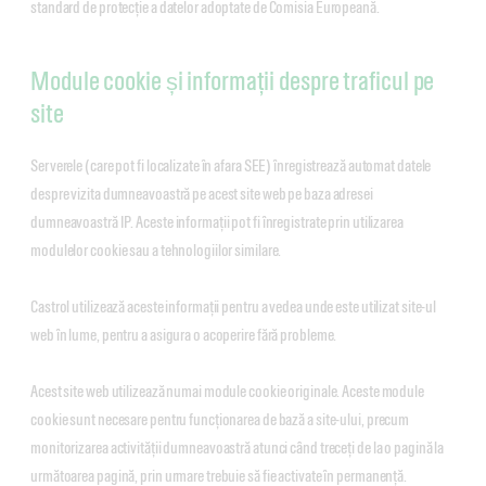
standard de protecție a datelor adoptate de Comisia Europeană.
Module cookie și informații despre traficul pe
site
Serverele (care pot fi localizate în afara SEE) înregistrează automat datele
despre vizita dumneavoastră pe acest site web pe baza adresei
dumneavoastră IP. Aceste informații pot fi înregistrate prin utilizarea
modulelor cookie sau a tehnologiilor similare.
Castrol utilizează aceste informații pentru a vedea unde este utilizat site-ul
web în lume, pentru a asigura o acoperire fără probleme.
Acest site web utilizează numai module cookie originale. Aceste module
cookie sunt necesare pentru funcționarea de bază a site-ului, precum
monitorizarea activității dumneavoastră atunci când treceți de la o pagină la
următoarea pagină, prin urmare trebuie să fie activate în permanență.