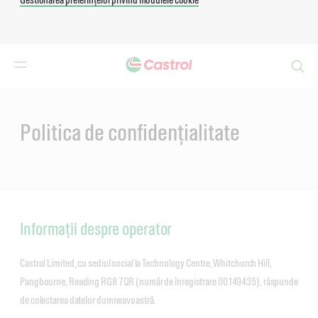
Search
Main
Content
Politica de confidențialitate
Informații despre operator
Castrol Limited, cu sediul social la Technology Centre, Whitchurch Hill,
Pangbourne, Reading RG8 7QR (număr de înregistrare 00149435), răspunde
de colectarea datelor dumneavoastră.