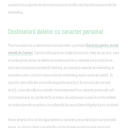
urmați instrucțiunile de renunțare incluse la sfârșitul fiecărei comunicări de
marketing.
Destinatarii datelor cu caracter personal
Pentru a executa și administra baza de date și portalul
Garanția pentru motor
oferită de Castrol
, Castrol utilizează serviciile furnizorilor terți de servicii, care
ar putea primi acces la datele dumneavoastră cu caracter personal (de ex.,
terți care furnizează asistență tehnică, procesează cererile de marketing în
numele nostru și trimit comunicări de marketing acolo unde ați optat). În
cazul în care utilizăm serviciile respectivului(ilor) furnizor(i) de servicii
terț(i), orice dezvăluire a datelor dumneavoastră cu caracter personal va fi
strict necesară, iar partea terță va trebui să acționeze numai în conformitate
cu instrucțiunile noastre și cu măsurile de securitate obligatorii prin contract.
Avem dreptul de a vă divulga datele cu caracter personal după cum prevede
legea, ori atunci când considerăm că divulgarea acestora este necesară