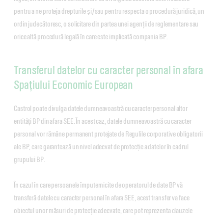
pentru a ne proteja drepturile și/sau pentru respecta o procedură juridică, un
ordin judecătoresc, o solicitare din partea unei agenții de reglementare sau
orice altă procedură legală în care este implicată compania BP.
Transferul datelor cu caracter personal în afara
Spațiului Economic European
Castrol poate divulga datele dumneavoastră cu caracter personal altor
entități BP din afara SEE. În acest caz, datele dumneavoastră cu caracter
personal vor rămâne permanent protejate de Regulile corporative obligatorii
ale BP, care garantează un nivel adecvat de protecție a datelor în cadrul
grupului BP.
În cazul în care persoanele împuternicite de operatorul de date BP vă
transferă datele cu caracter personal în afara SEE, acest transfer va face
obiectul unor măsuri de protecție adecvate, care pot reprezenta clauzele