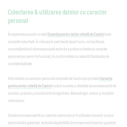
Colectarea & utilizarea datelor cu caracter
personal
Înregistrarea pe site-ul web
Garanția pentru motor oferită de Castrol
este
complet voluntară. În măsura în care faceți acest lucru, ne bazăm pe
consimțământul dumneavoastră activ de a prelucra datele cu caracter
personal pe care ni le furnizați, în conformitate cu această Declarație de
confidențialitate.
Informațiile cu caracter personal colectate de Castrol pe portalul
Garanția
pentru motor oferită de Castrol
includ numele și detaliile dumneavoastră de
contact, precum și numărul de înregistrare, kilometrajul, marca și modelul
vehiculului.
Datele dumneavoastră cu caracter personal vor fi utilizate numai în scopul
administrării garanției, evaluării eligibilității dumneavoastră pentru garanție