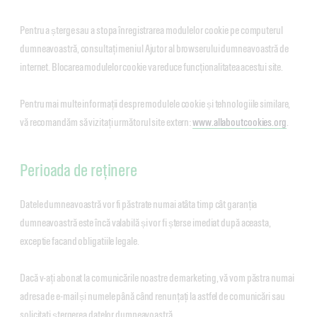
Pentru a șterge sau a stopa înregistrarea modulelor cookie pe computerul
dumneavoastră, consultați meniul Ajutor al browserului dumneavoastră de
internet.
Blocarea modulelor cookie va reduce funcționalitatea acestui site.
Pentru mai multe informații despre modulele cookie și tehnologiile similare,
vă recomandăm să vizitați următorul site extern:
www.allaboutcookies.org
.
Perioada de reținere
Datele dumneavoastră vor fi păstrate numai atâta timp cât garanția
dumneavoastră este încă valabilă și vor fi șterse imediat după aceasta,
exceptie facand obligatiile legale.
Dacă v-ați abonat la comunicările noastre de marketing, vă vom păstra numai
adresa de e-mail și numele până când renunțați la astfel de comunicări sau
solicitați ștergerea datelor dumneavoastră.