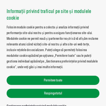
Informații privind traficul pe site și modulele
cookie
Folosim module cookie pentru a colecta și analiza informații privind
performanța site-ului nostru și pentru a asigura funcționarea site-ului.
Modulele cookie ne permit nouă și partenerilor noștri să vă afișăm reclame
relevante atunci când vizitați site-ul nostru și alte site-uri web terțe,
inclusiv rețelele de socializare. Puteți alege să permiteți folosirea
modulelor cookie apăsând pe opțiunea „Permitere toate” sau le puteți
gestiona individual apăsând pe „Gestionarea preferințelor privind modulele
cookie”, unde veți găsi și mai multe informații.
Permitere toate
Respinge totul
Gestionarea preferințelor privind modulele cookie