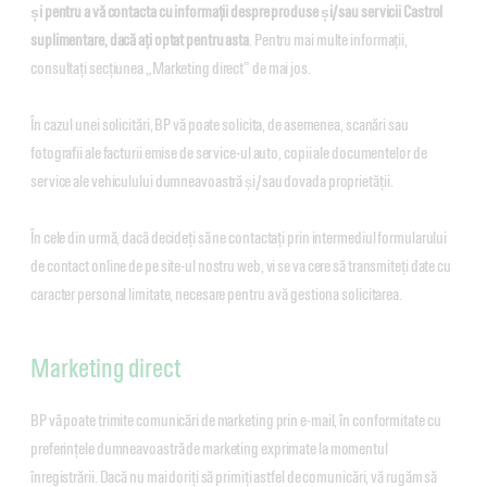
și pentru a vă contacta cu informații despre produse și/sau servicii Castrol
suplimentare, dacă ați optat pentru asta
. Pentru mai multe informații,
consultați secțiunea „Marketing direct” de mai jos.
În cazul unei solicitări, BP vă poate solicita, de asemenea, scanări sau
fotografii ale facturii emise de service-ul auto, copii ale documentelor de
service ale vehiculului dumneavoastră și/sau dovada proprietății.
În cele din urmă, dacă decideți să ne contactați prin intermediul formularului
de contact online de pe site-ul nostru web, vi se va cere să transmiteți date cu
caracter personal limitate, necesare pentru a vă gestiona solicitarea.
Marketing direct
BP vă poate trimite comunicări de marketing prin e-mail, în conformitate cu
preferințele dumneavoastră de marketing exprimate la momentul
înregistrării. Dacă nu mai doriți să primiți astfel de comunicări, vă rugăm să