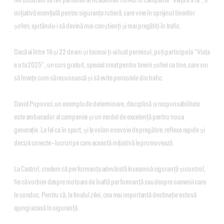
inițiativă esențială pentru siguranța rutieră, care vine în sprijinul tinerilor
șoferi, ajutându-i să devină mai conștienți și mai pregătiți în trafic.
Dacă ai între 18 și 22 de ani și tocmai ți-ai luat permisul, poți participa la "Viața
e a ta 2025", un curs gratuit, special creat pentru tinerii șoferi ca tine, care vor
să învețe cum să recunoască și să evite pericolele din trafic.
David Popovici, un exemplu de determinare, disciplină și responsabilitate
este ambasador al campaniei și un model de excelență pentru noua
generație. La fel ca în sport, și la volan e nevoie de pregătire, reflexe rapide și
decizii corecte – lucruri pe care această inițiativă le promovează.
La Castrol, credem că performanța adevărată înseamnă siguranță și control,
fie că vorbim despre motoare de înaltă performanță sau despre oamenii care
le conduc. Pentru că, la finalul zilei, cea mai importantă destinație este să
ajungi acasă în siguranță.