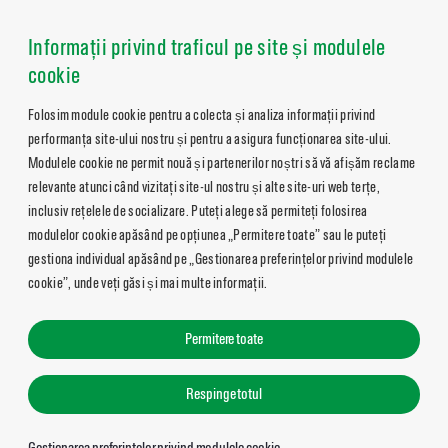
Informații privind traficul pe site și modulele
cookie
Folosim module cookie pentru a colecta și analiza informații privind
performanța site-ului nostru și pentru a asigura funcționarea site-ului.
Modulele cookie ne permit nouă și partenerilor noștri să vă afișăm reclame
relevante atunci când vizitați site-ul nostru și alte site-uri web terțe,
inclusiv rețelele de socializare. Puteți alege să permiteți folosirea
modulelor cookie apăsând pe opțiunea „Permitere toate” sau le puteți
gestiona individual apăsând pe „Gestionarea preferințelor privind modulele
cookie”, unde veți găsi și mai multe informații.
Permitere toate
Respinge totul
Gestionarea preferințelor privind modulele cookie