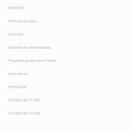
MSDS/PDS
Preferințe de cookie
Aviz juridic
Declarație de confidențialitate
Program de garanție motor Castrol
Harta site-ului
Politica HSSE
EU Public CbCr FY 2023
EU Public CbCr FY 2024