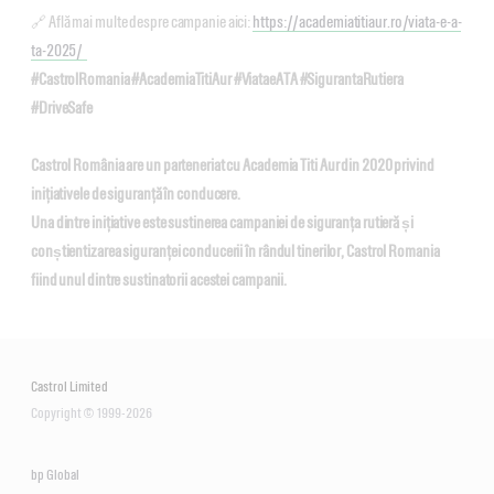
🔗 Află mai multe despre campanie aici:
https://academiatitiaur.ro/viata-e-a-
ta-2025/
#CastrolRomania #AcademiaTitiAur #ViataeATA #SigurantaRutiera
#DriveSafe
Castrol România are un parteneriat cu Academia Titi Aur din 2020 privind
inițiativele de siguranță în conducere.
Una dintre inițiative este sustinerea campaniei de siguranța rutieră și
conștientizarea siguranței conducerii în rândul tinerilor, Castrol Romania
fiind unul dintre sustinatorii acestei campanii.
Castrol Limited
Copyright © 1999-2026
bp Global