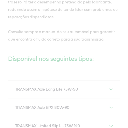
traseiro irá ter o desempenho pretendido pelo fabricante,
reduzindo assim a hipótese de ter de lidar com problemas ou
reparações dispendiosas.
Consulte sempre o manual do seu automóvel para garantir
que encontra o fluido correto para a sua transmissão.
Disponível nos seguintes tipos:
TRANSMAX Axle Long Life 75W-90
Castrol TRANSMAX Axle Long Life 75W-90
TRANSMAX Axle EPX 80W-90
Castrol TRANSMAX axle EPX 80W-90
TRANSMAX Limited Slip LL 75W-140