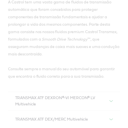
A Castrol tem uma vasta gama de fluidos de transmissão
automática que foram concebidos para proteger
componentes de transmissão fundamentais e ajudar a
prolongar a vida dos mesmos componentes. Parte desta
gama consiste nos nossos fluidos premium Castrol Transmax,
formulados com a
Smooth Drive Technology
™, que
asseguram mudanças de caixa mais suaves e uma condução
mais descontraída.
Consulte sempre o manual do seu automóvel para garantir
que encontra o fluido correto para a sua transmissão.
TRANSMAX ATF DEXRON®-VI MERCON® LV
Multivehicle
Castrol TRANSMAX ATF DEXRON®-VI
MERCON® LV Multivehicle
TRANSMAX ATF DEX/MERC Multivehicle