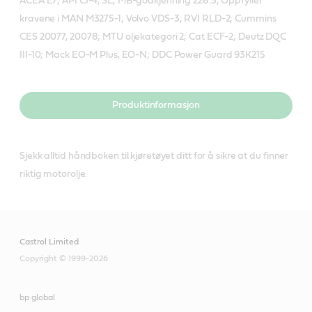
ACEA E7; API CI-4, SL; MB-godkjenning 228.3; Oppfyller
kravene i MAN M3275-1; Volvo VDS-3; RVI RLD-2; Cummins
CES 20077, 20078; MTU oljekategori 2; Cat ECF-2; Deutz DQC
III-10; Mack EO-M Plus, EO-N; DDC Power Guard 93K215
Produktinformasjon
Sjekk alltid håndboken til kjøretøyet ditt for å sikre at du finner
riktig motorolje.
Castrol Limited
Copyright © 1999-2026
bp global