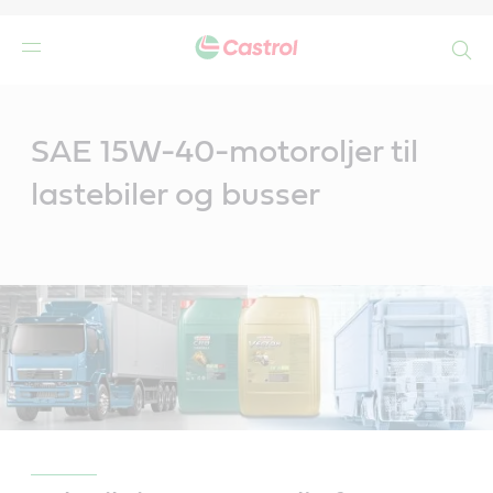
Search
Main
Content
SAE 15W-40-motoroljer til
lastebiler og busser