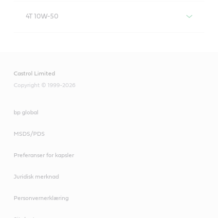
Castrol POWER1 ULTIMATE 4T 5W-40
4T 10W-50
Castrol POWER1 ULTIMATE 4T 10W-50
Castrol Limited
Copyright © 1999-2026
bp global
MSDS/PDS
Preferanser for kapsler
Juridisk merknad
Spesifikasjoner/industristandarder
Personvernerklæring
API TC