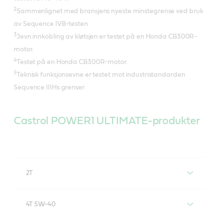
2
Sammenlignet med bransjens nyeste minstegrense ved bruk
av Sequence IVB-testen
3
Jevn innkobling av kløtsjen er testet på en Honda CB300R-
motor.
4
Testet på en Honda CB300R-motor.
5
Teknisk funksjonsevne er testet mot industristandarden
Sequence IIIHs grenser
Castrol POWER1 ULTIMATE-produkter
2T
Castrol POWER1 ULTIMATE 2T
4T 5W-40