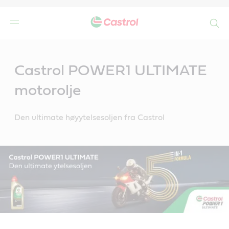
Search
Main
Content
Castrol POWER1 ULTIMATE
motorolje
Den ultimate høyytelsesoljen fra Castrol