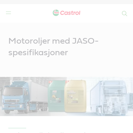
Search
Main
Content
Motoroljer med JASO-
spesifikasjoner