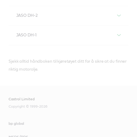
JASO DH-2
Motoroljer med JASO DH-2-
JASO DH-1
spesifikasjon
Motoroljer med JASO DH-1-
spesifikasjon
Sjekk alltid håndboken til kjøretøyet ditt for å sikre at du finner
riktig motorolje.
VECTON
Fuel Saver 5W-
30 E6/E9
Castrol Limited
Copyright © 1999-2026
CRB Turbomax 10W-
40 E4/E7
bp global
MSDS/PDS