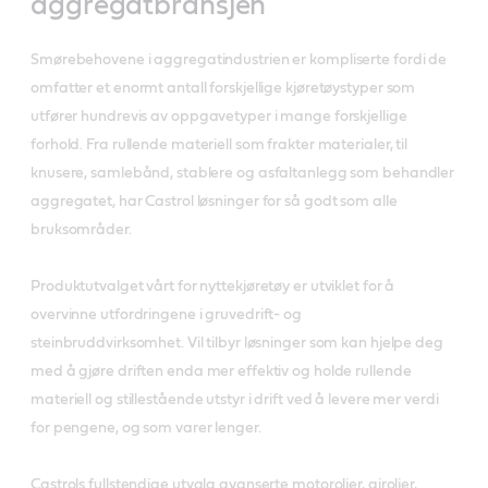
aggregatbransjen
Smørebehovene i aggregatindustrien er kompliserte fordi de
omfatter et enormt antall forskjellige kjøretøystyper som
utfører hundrevis av oppgavetyper i mange forskjellige
forhold. Fra rullende materiell som frakter materialer, til
knusere, samlebånd, stablere og asfaltanlegg som behandler
aggregatet, har Castrol løsninger for så godt som alle
bruksområder.
Produktutvalget vårt for nyttekjøretøy er utviklet for å
overvinne utfordringene i gruvedrift- og
steinbruddvirksomhet. Vil tilbyr løsninger som kan hjelpe deg
med å gjøre driften enda mer effektiv og holde rullende
materiell og stillestående utstyr i drift ved å levere mer verdi
for pengene, og som varer lenger.
Castrols fullstendige utvalg avanserte motoroljer, giroljer,