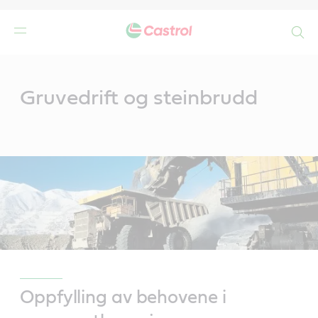
Search
Main
Content
Gruvedrift og steinbrudd
Oppfylling av behovene i