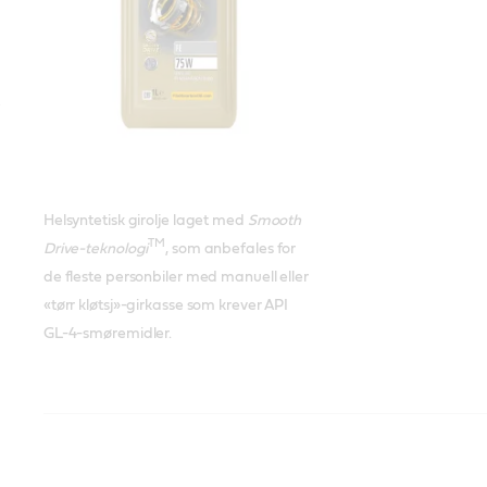
Helsyntetisk girolje laget med
Smooth
TM
Drive-teknologi
, som anbefales for
de fleste personbiler med manuell eller
«tørr kløtsj»-girkasse som krever API
GL-4-smøremidler.
Castrol TRANSMAX Manual V
Castrol TRANSMAX Manual
Castrol TRANSMAX Manual
Oppfyller eller o
Oppfyller eller o
Oppfyller eller o
75W-80
Multivehicle 75W-90
Transaxle 75W-90
industristandarde
industristandarde
industristandarde