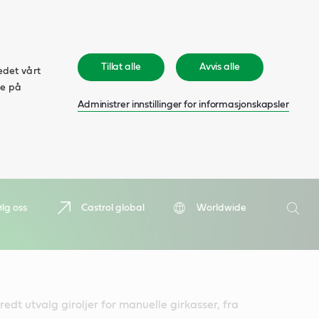
Tillat alle
Avvis alle
edet vårt
ke på
Administrer innstillinger for informasjonskapsler
Søk
ølg oss
Castrol global
Worldwide
Søk
bredt utvalg giroljer for manuelle girkasser, fra