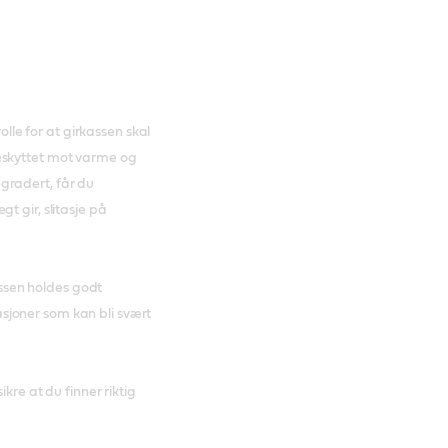
olle for at girkassen skal
eskyttet mot varme og
degradert, får du
t gir, slitasje på
kassen holdes godt
joner som kan bli svært
kre at du finner riktig