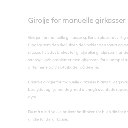
Girolje for manuelle girkasser
Giroljen for manuelle girkasser spiller en ekstremt viktig r
fungere som den skal, siden den holder den smurt og b
slitasje. Hvis det brukes feil girolje eller girolje som har 
sannsynligvis problemer med girkassen, for eksempel treg
girtennene og til slutt skader på delene.
Castrols giroljer for manuelle girkasser bidrar til at gir
beskyttet og hjelper deg med å unngå uventede reparas
dyre.
Du må alltid sjekke brukerhåndboken for bilen din for å si
girolje for din girkasse.