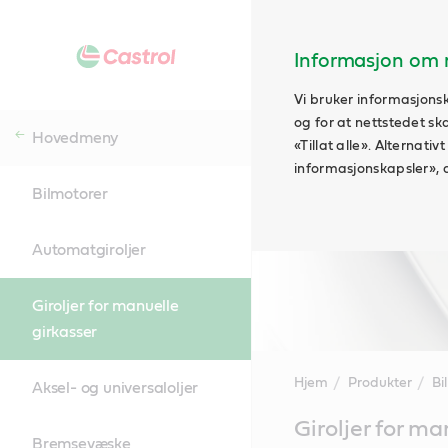
Informasjon om n
Vi bruker informasjonsk
og for at nettstedet sk
Hovedmeny
«Tillat alle». Alternati
informasjonskapsler», 
Bilmotorer
Automatgiroljer
Giroljer for manuelle
girkasser
Hjem
Produkter
Bil
Aksel- og universaloljer
Main
Giroljer for ma
Content
Bremsevæske