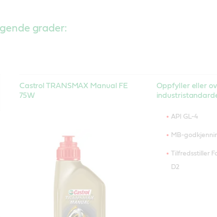
ølgende grader:
Castrol TRANSMAX Manual FE
Oppfyller eller o
75W
industristandarde
API GL-4
MB-godkjennin
Tilfredsstille
D2