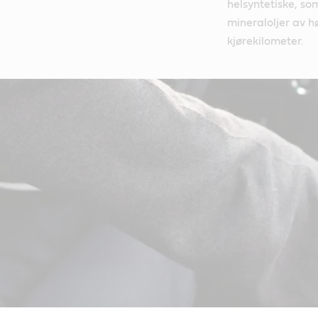
helsyntetiske, so
mineraloljer av hø
kjørekilometer.