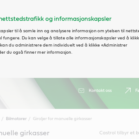
ettstedstrafikk og informasjonskapsler
apsler til å samle inn og analysere informasjon om ytelsen til nettst
al fungere. Du kan velge å tillate alle informasjonskapsler ved å klik
vt kan du administrere dem individuelt ved å klikke «Administrer
der du også finner mer informasjon.
Kontakt oss
F
Bilmotorer
Giroljer for manuelle girkasser
nuelle girkasser
Castrol tilbyr et 