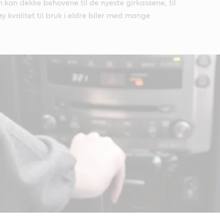
m kan dekke behovene til de nyeste girkassene, til
y kvalitet til bruk i eldre biler med mange