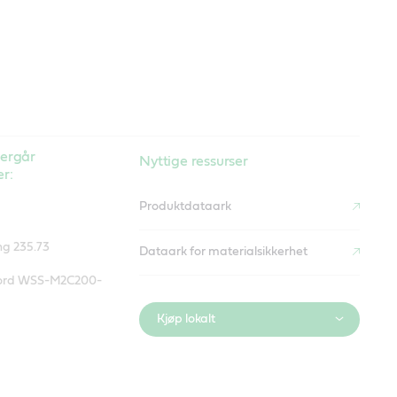
vergår
Nyttige ressurser
r:
Produktdataark
g 235.73
Dataark for materialsikkerhet
r Ford WSS-M2C200-
Kjøp lokalt