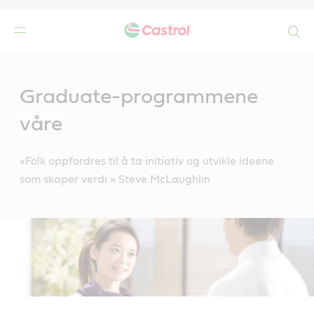
Search
Main
Content
Graduate-programmene
våre
«Folk oppfordres til å ta initiativ og utvikle ideene
som skaper verdi.» Steve McLaughlin