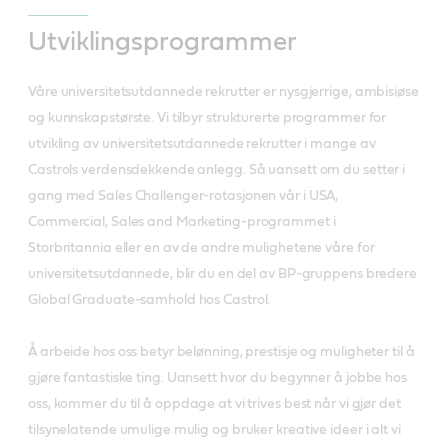
Utviklingsprogrammer
Våre universitetsutdannede rekrutter er nysgjerrige, ambisiøse
og kunnskapstørste. Vi tilbyr strukturerte programmer for
utvikling av universitetsutdannede rekrutter i mange av
Castrols verdensdekkende anlegg. Så uansett om du setter i
gang med Sales Challenger-rotasjonen vår i USA,
Commercial, Sales and Marketing-programmet i
Storbritannia eller en av de andre mulighetene våre for
universitetsutdannede, blir du en del av BP-gruppens bredere
Global Graduate-samhold hos Castrol.
Å arbeide hos oss betyr belønning, prestisje og muligheter til å
gjøre fantastiske ting. Uansett hvor du begynner å jobbe hos
oss, kommer du til å oppdage at vi trives best når vi gjør det
tilsynelatende umulige mulig og bruker kreative ideer i alt vi